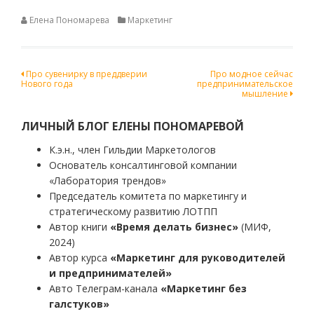
Елена Пономарева
Маркетинг
Навигация
Про сувенирку в преддверии
Про модное сейчас
Нового года
предпринимательское
по
мышление
записям
ЛИЧНЫЙ БЛОГ ЕЛЕНЫ ПОНОМАРЕВОЙ
К.э.н., член Гильдии Маркетологов
Основатель консалтинговой компании
«Лаборатория трендов»
Председатель комитета по маркетингу и
стратегическому развитию ЛОТПП
Автор книги
«Время делать бизнес»
(МИФ,
2024)
Автор курса
«Маркетинг для руководителей
и предпринимателей»
Авто Телеграм-канала
«Маркетинг без
галстуков»