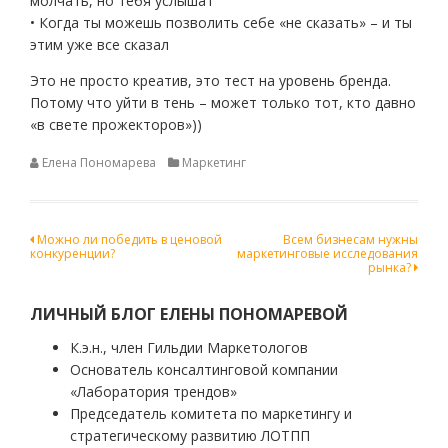
молчать, но тебя услышат
• Когда ты можешь позволить себе «не сказать» – и ты
этим уже все сказал
Это не просто креатив, это тест на уровень бренда.
Потому что уйти в тень – может только тот, кто давно
«в свете прожекторов»))
Елена Пономарева
Маркетинг
Навигация
Можно ли победить в ценовой
Всем бизнесам нужны
конкуренции?
маркетинговые исследования
по
рынка?
записям
ЛИЧНЫЙ БЛОГ ЕЛЕНЫ ПОНОМАРЕВОЙ
К.э.н., член Гильдии Маркетологов
Основатель консалтинговой компании
«Лаборатория трендов»
Председатель комитета по маркетингу и
стратегическому развитию ЛОТПП