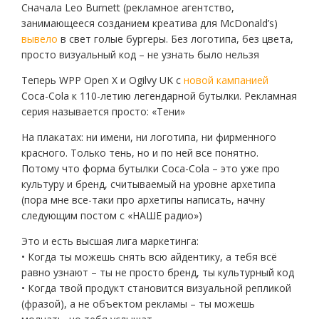
Сначала Leo Burnett (рекламное агентство,
занимающееся созданием креатива для McDonald’s)
вывело
в свет голые бургеры. Без логотипа, без цвета,
просто визуальный код – не узнать было нельзя
Теперь WPP Open X и Ogilvy UK с
новой кампанией
Coca-Cola к 110-летию легендарной бутылки. Рекламная
серия называется просто: «Тени»
На плакатах: ни имени, ни логотипа, ни фирменного
красного. Только тень, но и по ней все понятно.
Потому что форма бутылки Coca-Cola – это уже про
культуру и бренд, считываемый на уровне архетипа
(пора мне все-таки про архетипы написать, начну
следующим постом с «НАШЕ радио»)
Это и есть высшая лига маркетинга:
• Когда ты можешь снять всю айдентику, а тебя всё
равно узнают – ты не просто бренд, ты культурный код
• Когда твой продукт становится визуальной репликой
(фразой), а не объектом рекламы – ты можешь