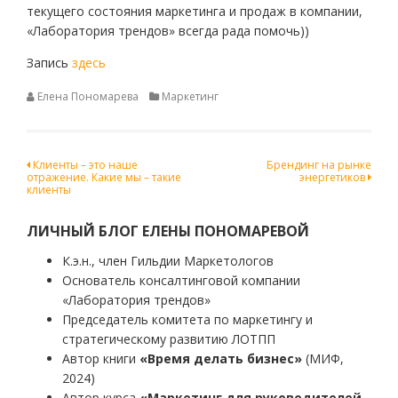
текущего состояния маркетинга и продаж в компании,
«Лаборатория трендов» всегда рада помочь))
Запись
здесь
Елена Пономарева
Маркетинг
Навигация
Клиенты – это наше
Брендинг на рынке
отражение. Какие мы – такие
энергетиков
по
клиенты
записям
ЛИЧНЫЙ БЛОГ ЕЛЕНЫ ПОНОМАРЕВОЙ
К.э.н., член Гильдии Маркетологов
Основатель консалтинговой компании
«Лаборатория трендов»
Председатель комитета по маркетингу и
стратегическому развитию ЛОТПП
Автор книги
«Время делать бизнес»
(МИФ,
2024)
Автор курса
«Маркетинг для руководителей