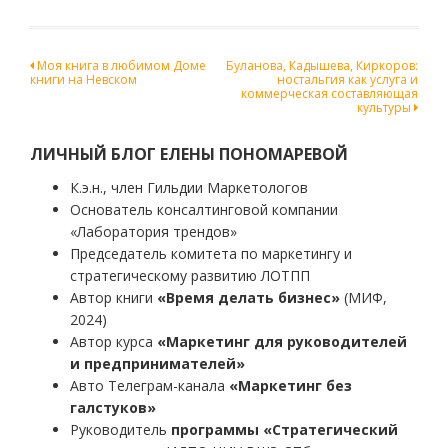
Навигация
Моя книга в любимом Доме
Буланова, Кадышева, Киркоров:
книги на Невском
ностальгия как услуга и
по
коммерческая составляющая
культуры
записям
ЛИЧНЫЙ БЛОГ ЕЛЕНЫ ПОНОМАРЕВОЙ
К.э.н., член Гильдии Маркетологов
Основатель консалтинговой компании
«Лаборатория трендов»
Председатель комитета по маркетингу и
стратегическому развитию ЛОТПП
Автор книги
«Время делать бизнес»
(МИФ,
2024)
Автор курса
«Маркетинг для руководителей
и предпринимателей»
Авто Телеграм-канала
«Маркетинг без
галстуков»
Руководитель
программы «Стратегический