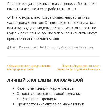
После этого уже принимается решение, работать ли с
клиентом дальше и если работать, то как
И это нормально, когда бизнес «вырастает» из
части своих клиентов. От них придется отказываться
или искать другие модели работы. Без этого роста не
будет и даже самые лучшие в прошлом клиенты могут
превратиться в тяжелые оковы
Елена Пономарева
Маркетинг
,
Управление бизнесом
Навигация
Коммерческие предложения
Памела Андерсон: от секс-
всегда делаю сама
символа до огурцов в банках
по
записям
ЛИЧНЫЙ БЛОГ ЕЛЕНЫ ПОНОМАРЕВОЙ
К.э.н., член Гильдии Маркетологов
Основатель консалтинговой компании
«Лаборатория трендов»
Председатель комитета по маркетингу и