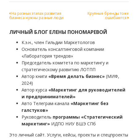
Навигация
На разных этапах развития
Крупные бренды тоже
бизнеса нужны разные люди
ошибаются
по
записям
ЛИЧНЫЙ БЛОГ ЕЛЕНЫ ПОНОМАРЕВОЙ
К.э.н., член Гильдии Маркетологов
Основатель консалтинговой компании
«Лаборатория трендов»
Председатель комитета по маркетингу и
стратегическому развитию ЛОТПП
Автор книги
«Время делать бизнес»
(МИФ,
2024)
Автор курса
«Маркетинг для руководителей
и предпринимателей»
Авто Телеграм-канала
«Маркетинг без
галстуков»
Руководитель
программы «Стратегический
маркетинг»
ИДПО НИУ ВШЭ СПб
Это личный сайт. Услуги, кейсы, проекты и спецпроекты