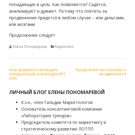
попадающие в цель. Как появляются? Садятся,
анализируют и думают. Потому что платить за
продвижение придется в любом случае – или деньгами,
или мозгами
Продолжение следует
Елена Пономарева
Маркетинг
Навигация
Как правильно проводить
Продолжаем про рекламу и
конкурентный анализ (для МТС
продвижение
по
Link)
записям
ЛИЧНЫЙ БЛОГ ЕЛЕНЫ ПОНОМАРЕВОЙ
К.э.н., член Гильдии Маркетологов
Основатель консалтинговой компании
«Лаборатория трендов»
Председатель комитета по маркетингу и
стратегическому развитию ЛОТПП