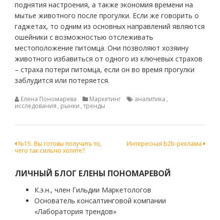
поднятия настроения, а также экономия времени на
мытье животного после прогулки. Если же говорить о
гаджетах, то одним из основных направлений являются
ошейники с возможностью отслеживать
местоположение питомца. Они позволяют хозяину
животного избавиться от одного из ключевых страхов
– страха потери питомца, если он во время прогулки
заблудится или потеряется.
Елена Пономарева
Маркетинг
аналитика
,
исследования
,
рынки
,
тренды
Навигация
№15. Вы готовы получить то,
Интересная b2b-реклама
чего так сильно хотите?
по
записям
ЛИЧНЫЙ БЛОГ ЕЛЕНЫ ПОНОМАРЕВОЙ
К.э.н., член Гильдии Маркетологов
Основатель консалтинговой компании
«Лаборатория трендов»