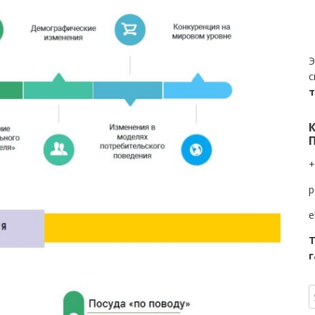
Э
с
+
p
e
Т
г