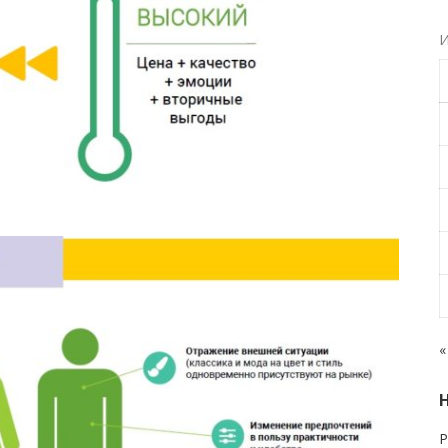
И
«
Р