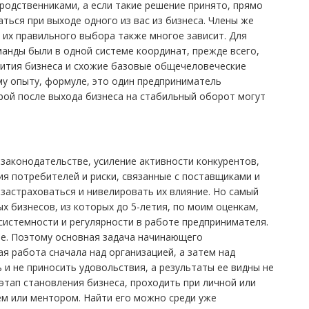
 родственниками, а если такие решение принято, прямо
аться при выходе одного из вас из бизнеса. Члены же
 их правильного выбора также многое зависит. Для
манды были в одной системе координат, прежде всего,
вития бизнеса и схожие базовые общечеловеческие
му опыту, формуле, это один предприниматель
орой после выхода бизнеса на стабильный оборот могут
законодательстве, усиление активности конкурентов,
ия потребителей и риски, связанные с поставщиками и
застраховаться и нивелировать их влияние. Но самый
х бизнесов, из которых до 5-летия, по моим оценкам,
системности и регулярности в работе предпринимателя.
ове. Поэтому основная задача начинающего
я работа сначала над организацией, а затем над
и не приносить удовольствия, а результаты ее видны не
этап становления бизнеса, проходить при личной или
ем или ментором. Найти его можно среди уже