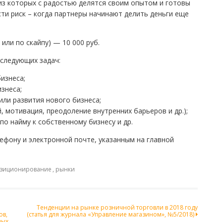
из которых с радостью делятся своим опытом и готовы
ти риск – когда партнеры начинают делить деньги еще
 или по скайпу) — 10 000 руб.
следующих задач:
изнеса;
знеса;
 или развития нового бизнеса;
, мотивация, преодоление внутренних барьеров и др.);
о найму к собственному бизнесу и др.
фону и электронной почте, указанным на главной
зиционирование
,
рынки
Тенденции на рынке розничной торговли в 2018 году
ов,
(статья для журнала «Управление магазином», №5/2018)
ных