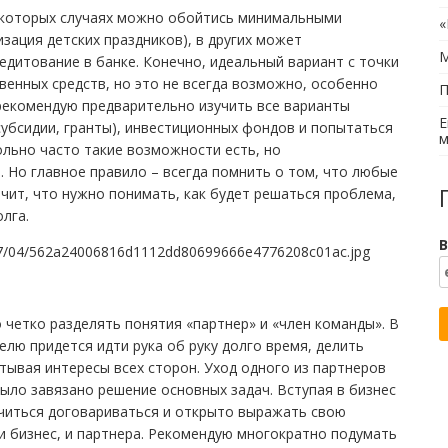
некоторых случаях можно обойтись минимальными
«
изация детских праздников), в других может
М
едитование в банке. Конечно, идеальный вариант с точки
венных средств, но это не всегда возможно, особенно
П
 рекомендую предварительно изучить все варианты
Е
субсидии, гранты), инвестиционных фондов и попытаться
м
ольно часто такие возможности есть, но
 Но главное правило – всегда помнить о том, что любые
ачит, что нужно понимать, как будет решаться проблема,
лга.
В
 четко разделять понятия «партнер» и «член команды». В
лю придется идти рука об руку долго время, делить
тывая интересы всех сторон. Уход одного из партнеров
было завязано решение основных задач. Вступая в бизнес
учиться договариваться и открыто выражать свою
и бизнес, и партнера. Рекомендую многократно подумать