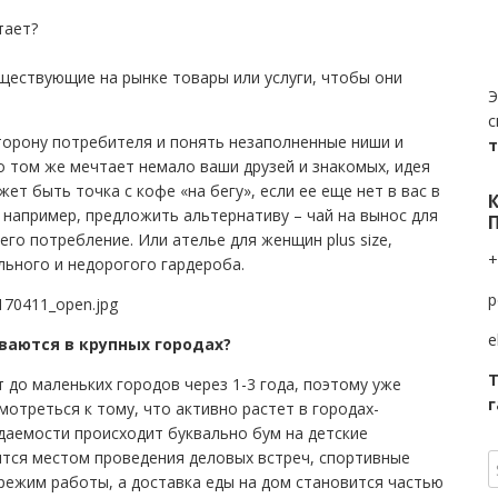
тает?
уществующие на рынке товары или услуги, чтобы они
Э
с
торону потребителя и понять незаполненные ниши и
о том же мечтает немало ваши друзей и знакомых, идея
жет быть точка с кофе «на бегу», если ее еще нет в вас в
, например, предложить альтернативу – чай на вынос для
 его потребление. Или ателье для женщин plus size,
+
ьного и недорогого гардероба.
p
e
ваются в крупных городах?
Т
до маленьких городов через 1-3 года, поэтому уже
г
мотреться к тому, что активно растет в городах-
даемости происходит буквально бум на детские
тся местом проведения деловых встреч, спортивные
 режим работы, а доставка еды на дом становится частью