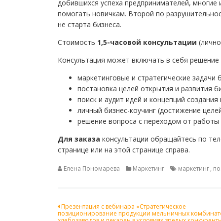
добившихся успеха предпринимателей, многие 
помогать новичкам. Второй по разрушительнос
не старта бизнеса.
Стоимость
1,5-часовой консультации
(лично
Консультация может включать в себя решение 
маркетинговые и стратегические задачи б
постановка целей открытия и развития би
поиск и аудит идей и концепций создания
личный бизнес-коучинг (достижение целей
решение вопроса с переходом от работы п
Для заказа
консультации обращайтесь по теле
странице или на этой странице справа.
Елена Пономарева
Маркетинг
маркетинг
,
по
Навигация
Презентация с вебинара «Стратегическое
позиционирование продукции мельничных комбинат
хлебозаводов и пекарен в условиях зрелых конкурент