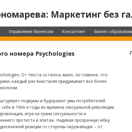
номарева: Маркетинг без га
Управление бизнесом
Консалтинг
Бизнес-образован
о номера Psychologies
hologies. От текста осталось мало, но главное, что
брики, каждый раз Анастасия придумывает все более
ихологии.
н штурмует подиумы и будоражит умы потребителей.
себе в 1960-е годы во времена сексуальной революции.
ровокация, игра на грани сексуальности и
реннего протеста и эпатаж. Надевая прозрачную юбку
однозначной реакции со стороны окружающих – от