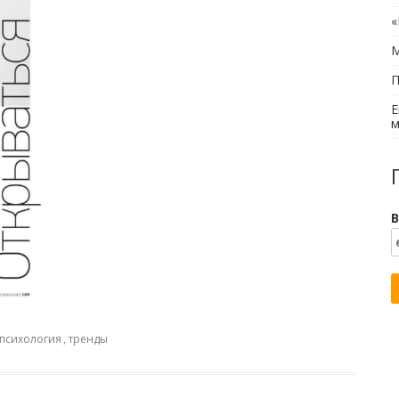
«
М
П
Е
м
В
психология
,
тренды