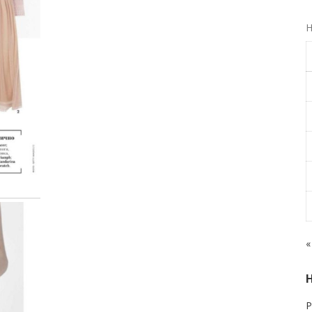
Н
«
Р