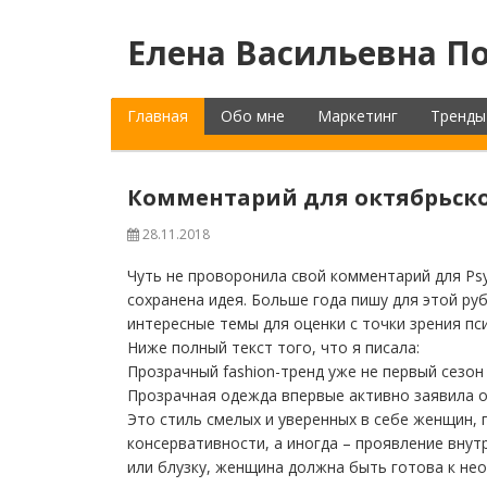
Елена Васильевна По
Главная
Обо мне
Маркетинг
Тренды
Комментарий для октябрьског
28.11.2018
Чуть не проворонила свой комментарий для Psyc
сохранена идея. Больше года пишу для этой ру
интересные темы для оценки с точки зрения пс
Ниже полный текст того, что я писала:
Прозрачный fashion-тренд уже не первый сезо
Прозрачная одежда впервые активно заявила о 
Это стиль смелых и уверенных в себе женщин, п
консервативности, а иногда – проявление внут
или блузку, женщина должна быть готова к не