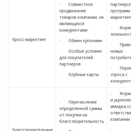
· Совместное
партнерск
продвижение
программ 
товаров компании, не
маркетинг
являющихся
· Форми
конкурентами
лояльнос
Кросс-маркетинг
· Обмен купонами
· Привл
· Особые условия
новых
для покупателей
потребит
партнеров
· Перек
· Клубные карты
спроса с
конкурен
· Форми
и укрепле
· Перечисление
имиджа с
определенной суммы
ответств
от покупки на
компании
благотворительность
Благотворительные
·