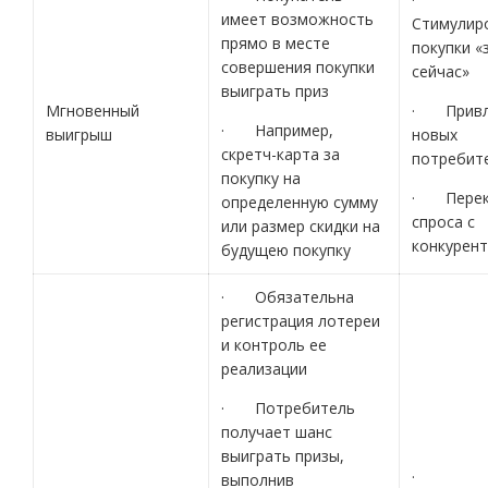
имеет возможность
Стимулир
прямо в месте
покупки «
совершения покупки
сейчас»
выиграть приз
Мгновенный
· Привл
· Например,
выигрыш
новых
скретч-карта за
потребит
покупку на
· Перек
определенную сумму
спроса с
или размер скидки на
конкурен
будущею покупку
· Обязательна
регистрация лотереи
и контроль ее
реализации
· Потребитель
получает шанс
выиграть призы,
·
выполнив