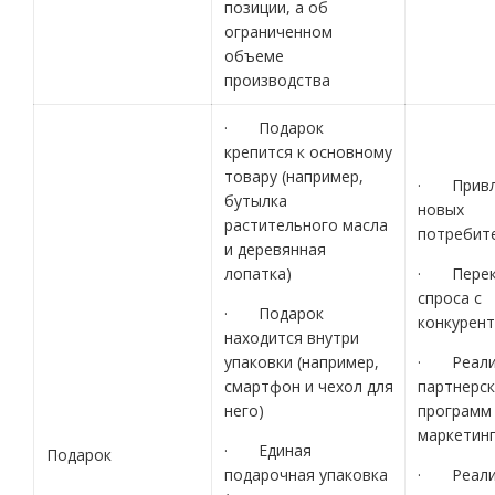
позиции, а об
ограниченном
объеме
производства
· Подарок
крепится к основному
товару (например,
· Привл
бутылка
новых
растительного масла
потребит
и деревянная
лопатка)
· Перек
спроса с
· Подарок
конкурен
находится внутри
упаковки (например,
· Реали
смартфон и чехол для
партнерск
него)
программ 
маркетинг
· Единая
Подарок
подарочная упаковка
· Реали