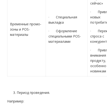
сейчас»
· Привл
· Специальная
новых
выкладка
потребит
Временные промо-
зоны и POS-
· Оформление
· Перек
материалы
специальными POS-
спроса с
материалами
конкурен
· Привл
внимания 
продукту,
особенно 
новинкам
Период проведения.
Например: