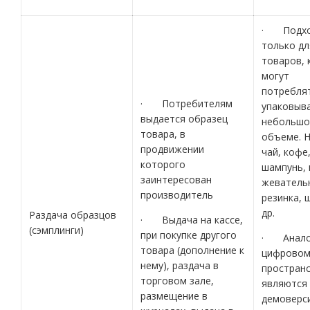
· Подхо
только дл
товаров, 
могут
потреблят
· Потребителям
упаковыва
выдается образец
небольш
товара, в
объеме. Н
продвижении
чай, кофе
которого
шампунь, 
заинтересован
жеватель
производитель
резинка, 
др.
Раздача образцов
· Выдача на кассе,
(сэмплинги)
при покупке другого
· Анало
товара (дополнение к
цифрово
нему), раздача в
простран
торговом зале,
являются
размещение в
демоверс