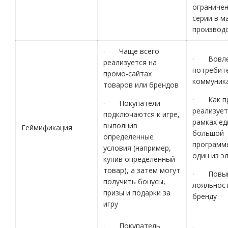
ограниче
серии в м
производ
· Чаще всего
· Вовле
реализуется на
потребит
промо-сайтах
коммуник
товаров или брендов
· Как пр
· Покупатели
реализует
подключаются к игре,
рамках ед
выполнив
Геймификация
большой
определенные
программ
условия (например,
один из э
купив определенный
товар), а затем могут
· Повы
получить бонусы,
лояльност
призы и подарки за
бренду
игру
· Покупатель
·