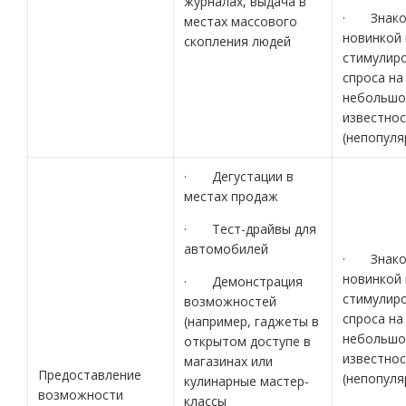
журналах, выдача в
· Знако
местах массового
новинкой 
скопления людей
стимулир
спроса на
небольшо
известно
(непопуля
· Дегустации в
местах продаж
· Тест-драйвы для
автомобилей
· Знако
новинкой 
· Демонстрация
стимулир
возможностей
спроса на
(например, гаджеты в
небольшо
открытом доступе в
известно
магазинах или
Предоставление
(непопуля
кулинарные мастер-
возможности
классы