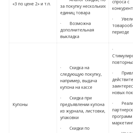
спроса с
«3 по цене 2» и т.п.
за покупку нескольких
конкурен
единиц товара
· Увели
· Возможна
товарооб
дополнительная
периоде
выкладка
·
Стимулир
повторны
· Скидка на
· Привл
следующую покупку,
действит
например, выдача
заинтере
купона на кассе
новых пок
· Скидка при
· Реали
Купоны
предъявлении купона
партнерск
из журнала, листовки,
программ 
упаковки
маркетинг
· Скидки по