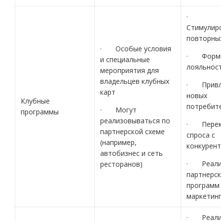
·
Стимулир
повторны
· Особые условия
· Форми
и специальные
лояльнос
мероприятия для
владельцев клубных
· Привл
карт
новых
Клубные
потребит
· Могут
программы
реализовываться по
· Перек
партнерской схеме
спроса с
(например,
конкурен
автобизнес и сеть
· Реали
ресторанов)
партнерск
программ 
маркетинг
· Реали