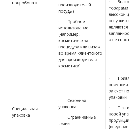
· Знако
попробовать
производителей
товарами 
посуды)
высокой ц
покупки к
· Пробное
являются
использование
запланир
(например,
а не спон
косметическая
процедура или визаж
во время клиентского
дня производителя
косметики)
· Привл
внимания 
за счет н
упаковки
· Сезонная
упаковка
· Тести
Специальная
новой упа
упаковка
· Ограниченные
продукци
серии
(введение