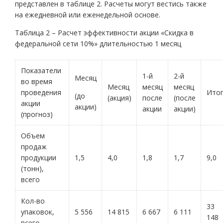
представлен в таблице 2. Расчеты могут вестись также
на ежедневной или еженедельной основе.
Таблица 2 – Расчет эффективности акции «Скидка в
федеральной сети 10%» длительностью 1 месяц
Показатели
1-й
2-й
Месяц
во время
Месяц
месяц
месяц
проведения
Ито
(до
(акция)
после
(после
акции
акции)
акции
акции)
(прогноз)
Объем
продаж
продукции
1,5
4,0
1,8
1,7
9,0
(тонн),
всего
Кол-во
33
упаковок,
5 556
14 815
6 667
6 111
148
всего