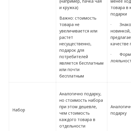
(например, пачка чая
менее хо
и кружка)
товара в 
подарки
Важно: стоимость
товара не
· Знако
увеличивается или
новинкой,
растет
предлагае
несущественно,
качестве 
подарок для
· Форми
потребителей
лояльнос
является бесплатным
или почти
бесплатным
Аналогично подарку,
но стоимость набора
при этом дешевле,
Аналогич
Набор
чем стоимость
подарку
каждого товара в
отдельности