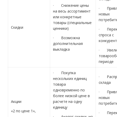
· Снижение цены
· Привл
на весь ассортимент
новых
или конкретные
потребит
товары (специальные
Скидки
ценники)
· Перек
спроса с
· Возможна
конкурен
дополнительная
выкладка
· Увели
товарооб
периоде
· Покупка
· Распр
нескольких единиц
склада
товара
одновременно по
· Привл
более низкой цене в
новых
Акции
расчете на одну
потребит
единицу
«2 по цене 1»,
· Перек
· Аналог скидки, но