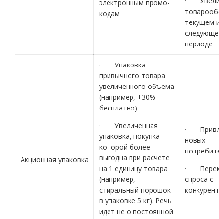
· Увели
электронным промо-
товарооб
кодам
текущем 
следующе
периоде
· Упаковка
привычного товара
увеличенного объема
(например, +30%
бесплатно)
· Увеличенная
· Привл
упаковка, покупка
новых
которой более
потребит
выгодна при расчете
Акционная упаковка
на 1 единицу товара
· Перек
(например,
спроса с
стиральный порошок
конкурен
в упаковке 5 кг). Речь
идет не о постоянной