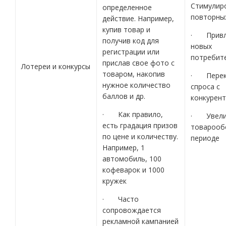
Стимулир
определенное
повторны
действие. Например,
купив товар и
· Привл
получив код для
новых
регистрации или
потребит
прислав свое фото с
Лотереи и конкурсы
товаром, накопив
· Перек
нужное количество
спроса с
баллов и др.
конкурен
· Как правило,
· Увели
есть градация призов
товарооб
по цене и количеству.
периоде
Например, 1
автомобиль, 100
кофеварок и 1000
кружек
· Часто
сопровождается
рекламной кампанией