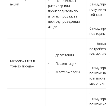
· Перечисляет
акции
Стимулир
ритейлер или
покупки «
производитель по
сейчас»
итогам продаж за
период проведения
·
акции
Стимулир
повторны
· Вовле
потребит
коммуник
· Дегустации
Мероприятия в
·
· Презентации
точках продаж
Стимулир
· Мастер-классы
покупки в
или после
мероприя
·
Стимулир
покупки «