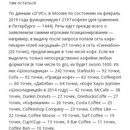
там остаться.
По данным «2ГИС», в Москве по состоянию на февраль
2019 года функционируют 2197 кофеен (для сравнения:
в Петербурге — 1444). Речь идет прежде всего о
заявляемом самими игроками позиционировании —
например, в выдачу после запроса попали сеть кафе-
пекарен «Хлеб насущный» (37 точек) и сеть «Синнабон»
(20 точек), предлагающие в том числе кофе. Если же
выделить только непосредственно кофейни любых
форматов (в том числе to go), их будет около 1600. Из
них «Шоколадница» — 242 точки, Starbucks — 92 точки,
Cofix — 92 точки, «Правда кофе» — 62 точки, Coffeeport
— 60 точек, «Даблби» — 64 точки, «Кофе Хауз» (куплен
«Шоколадницей» в 2014 году) — 42 точки, McCafe — 38
точек, Dunkin Donuts — 27 точек, OneBucksCoffe — 27
точек, «Кофемания» — 26 точек, Costa Coffee — 25
точек, Coffeeshop Company — 23 точки, Coffee Like —
22 точки, Coffee Moose — 19 точек, Surf Coffee — 19
точек, Cup’n’Cup — 13 точек, 9 Bar Coffee — 11 точек,
Coffee Ben — 10 точек.