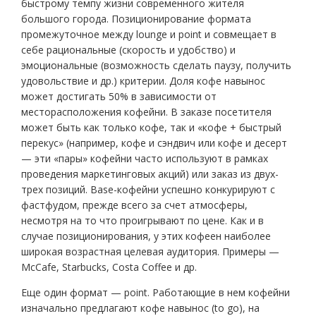
быстрому темпу жизни современного жителя
большого города. Позиционирование формата
промежуточное между lounge и point и совмещает в
себе рациональные (скорость и удобство) и
эмоциональные (возможность сделать паузу, получить
удовольствие и др.) критерии. Доля кофе навынос
может достигать 50% в зависимости от
месторасположения кофейни. В заказе посетителя
может быть как только кофе, так и «кофе + быстрый
перекус» (например, кофе и сэндвич или кофе и десерт
— эти «пары» кофейни часто используют в рамках
проведения маркетинговых акций) или заказ из двух-
трех позиций. Base-кофейни успешно конкурируют с
фастфудом, прежде всего за счет атмосферы,
несмотря на то что проигрывают по цене. Как и в
случае позиционирования, у этих кофеен наиболее
широкая возрастная целевая аудитория. Примеры —
McCafe, Starbucks, Costa Coffee и др.
Еще один формат — point. Работающие в нем кофейни
изначально предлагают кофе навынос (to go), на