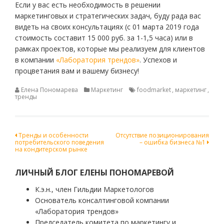
Если у вас есть необходимость в решении
маркетинговых и стратегических задач, буду рада вас
видеть на своих консультациях (с 01 марта 2019 года
стоимость составит 15 000 руб. за 1-1,5 часа) или в
рамках проектов, которые мы реализуем для клиентов
в компании
«Лаборатория трендов»
. Успехов и
процветания вам и вашему бизнесу!
Елена Пономарева
Маркетинг
foodmarket
,
маркетинг
,
тренды
Навигация
Тренды и особенности
Отсутствие позиционирования
потребительского поведения
– ошибка бизнеса №1
по
на кондитерском рынке
записям
ЛИЧНЫЙ БЛОГ ЕЛЕНЫ ПОНОМАРЕВОЙ
К.э.н., член Гильдии Маркетологов
Основатель консалтинговой компании
«Лаборатория трендов»
Председатель комитета по маркетингу и