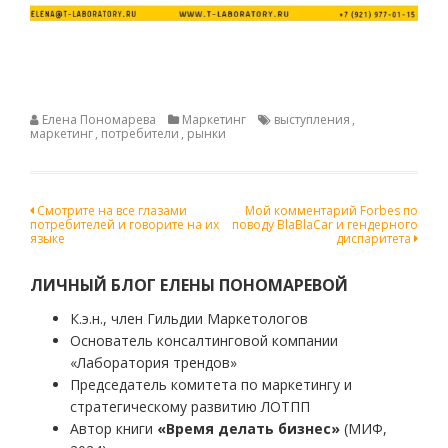
Елена Пономарева
Маркетинг
выступления
,
маркетинг
,
потребители
,
рынки
Навигация
Смотрите на все глазами
Мой комментарий Forbes по
потребителей и говорите на их
поводу BlaBlaCar и гендерного
по
языке
диспаритета
записям
ЛИЧНЫЙ БЛОГ ЕЛЕНЫ ПОНОМАРЕВОЙ
К.э.н., член Гильдии Маркетологов
Основатель консалтинговой компании
«Лаборатория трендов»
Председатель комитета по маркетингу и
стратегическому развитию ЛОТПП
Автор книги
«Время делать бизнес»
(МИФ,