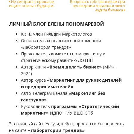
Навигация
Не смотрите в прошлое,
Вопросы к собственникам при
ищите ответы в будущем
проведении маркетингового
по
аудита бизнеса
записям
ЛИЧНЫЙ БЛОГ ЕЛЕНЫ ПОНОМАРЕВОЙ
К.э.н., член Гильдии Маркетологов
Основатель консалтинговой компании
«Лаборатория трендов»
Председатель комитета по маркетингу и
стратегическому развитию ЛОТПП
Автор книги
«Время делать бизнес»
(МИФ,
2024)
Автор курса
«Маркетинг для руководителей
и предпринимателей»
Авто Телеграм-канала
«Маркетинг без
галстуков»
Руководитель
программы «Стратегический
маркетинг»
ИДПО НИУ ВШЭ СПб
Это личный сайт. Услуги, кейсы, проекты и спецпроекты
на сайте
«Лаборатории трендов»