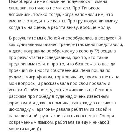
Цукерберга и иже с ними не получилось – имена
слышали, но ничего не читали. Про Тинькова
вспомнили, только тогда, когда напомнили им, что
имени его кредитные карты. Про групповую динамику,
когда ты на сцене, а ребята внизу, вообще молчу.
В результате мы с Леной «переобувались в воздухе». Я
как «уникальный бизнес-тренер» (так меня представили,
я даже поправила воображаемую корону ??) вещала
про результаты исследований, про то, кто такие
предприниматели, и про то, что бизнес – это всегда
проекция лич-ности собственника. Лена пошла по
рядам с микрофоном, тормошила их, прося ответы на
мои вопросы, и рассказывала про свои провалы и
успехи. Особенно студенты оживились на Ленином
рассказе про победу в суде над очень известным
юристом. А я даже вспомнила, как каждую сессию за
шоколадку «Тарагона» давала ребятам из своей и
параллельной группы списывать конспекты. Говоря
современным языком, работала за еду и никакой
монетизации )))