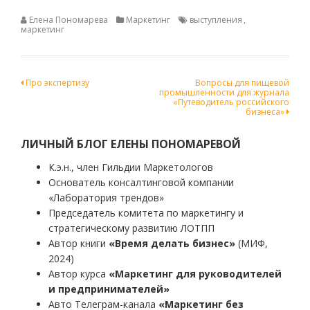
Елена Пономарева
Маркетинг
выступления
,
маркетинг
Навигация
Про экспертизу
Вопросы для пищевой
промышленности для журнала
по
«Путеводитель российского
бизнеса»
записям
ЛИЧНЫЙ БЛОГ ЕЛЕНЫ ПОНОМАРЕВОЙ
К.э.н., член Гильдии Маркетологов
Основатель консалтинговой компании
«Лаборатория трендов»
Председатель комитета по маркетингу и
стратегическому развитию ЛОТПП
Автор книги
«Время делать бизнес»
(МИФ,
2024)
Автор курса
«Маркетинг для руководителей
и предпринимателей»
Авто Телеграм-канала
«Маркетинг без