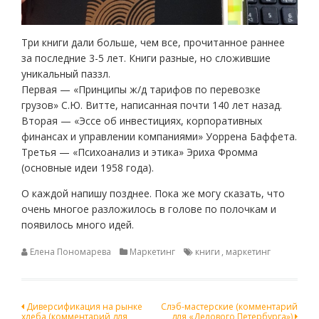
Три книги дали больше, чем все, прочитанное раннее
за последние 3-5 лет. Книги разные, но сложившие
уникальный паззл.
Первая — «Принципы ж/д тарифов по перевозке
грузов» С.Ю. Витте, написанная почти 140 лет назад.
Вторая — «Эссе об инвестициях, корпоративных
финансах и управлении компаниями» Уоррена Баффета.
Третья — «Психоанализ и этика» Эриха Фромма
(основные идеи 1958 года).
О каждой напишу позднее. Пока же могу сказать, что
очень многое разложилось в голове по полочкам и
появилось много идей.
Елена Пономарева
Маркетинг
книги
,
маркетинг
Навигация
Диверсификация на рынке
Слэб-мастерские (комментарий
хлеба (комментарий для
для «Делового Петербурга»)