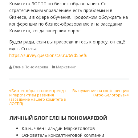
Комитета ЛОТПП по бизнес-образованию. Со
стратегическим управлением есть проблемы и в
бизнесе, и в сфере обучения. Продолжим обсуждать на
конференции по бизнес-образованию и на заседании
Комитета, когда завершим опрос.
Будем рады, если вы присоединитесь к опросу, он ещё
идет. Ссылка:
https://survey.questionstar.ru/69d55ef6
Елена Пономарева
Маркетинг
Навигация
Бизнес-образование: тренды
Выступление на конференции
и перспективы развития
«Агро-Белогорье»
по
(заседание нашего комитета в
ЛОТПП)
записям
ЛИЧНЫЙ БЛОГ ЕЛЕНЫ ПОНОМАРЕВОЙ
К.э.н., член Гильдии Маркетологов
Основатель консалтинговой компании