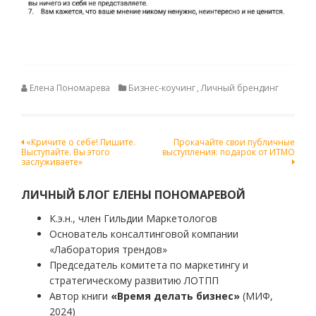
Елена Пономарева
Бизнес-коучинг
,
Личный брендинг
Навигация
«Кричите о себе! Пишите.
Прокачайте свои публичные
Выступайте. Вы этого
выступления: подарок от ИТМО
по
заслуживаете»
записям
ЛИЧНЫЙ БЛОГ ЕЛЕНЫ ПОНОМАРЕВОЙ
К.э.н., член Гильдии Маркетологов
Основатель консалтинговой компании
«Лаборатория трендов»
Председатель комитета по маркетингу и
стратегическому развитию ЛОТПП
Автор книги
«Время делать бизнес»
(МИФ,
2024)