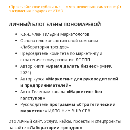
Навигация
Прокачайте свои публичные
А что шепчет ваш самозванец?
выступления: подарок от ИТМО
по
записям
ЛИЧНЫЙ БЛОГ ЕЛЕНЫ ПОНОМАРЕВОЙ
К.э.н., член Гильдии Маркетологов
Основатель консалтинговой компании
«Лаборатория трендов»
Председатель комитета по маркетингу и
стратегическому развитию ЛОТПП
Автор книги
«Время делать бизнес»
(МИФ,
2024)
Автор курса
«Маркетинг для руководителей
и предпринимателей»
Авто Телеграм-канала
«Маркетинг без
галстуков»
Руководитель
программы «Стратегический
маркетинг»
ИДПО НИУ ВШЭ СПб
Это личный сайт. Услуги, кейсы, проекты и спецпроекты
на сайте
«Лаборатории трендов»