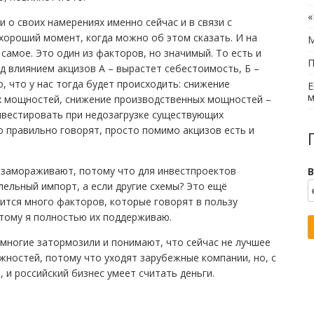
«
 о своих намерениях именно сейчас и в связи с
хороший момент, когда можно об этом сказать. И на
М
 самое. Это один из факторов, но значимый. То есть и
П
од влиянием акцизов А – вырастет себестоимость, Б –
, что у нас тогда будет происходить: снижение
Е
м
х мощностей, снижение производственных мощностей –
нвестировать при недозагрузке существующих
о правильно говорят, просто помимо акцизов есть и
 замораживают, потому что для инвестпроектов
В
лельный импорт, а если другие схемы? Это ещё
дится много факторов, которые говорят в пользу
тому я полностью их поддерживаю.
 многие затормозили и понимают, что сейчас не лучшее
ожностей, потому что уходят зарубежные компании, но, с
, и российский бизнес умеет считать деньги.