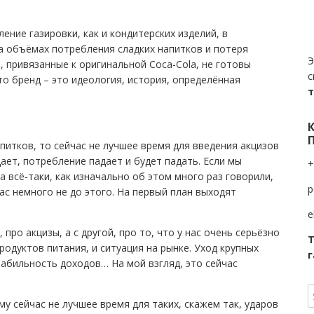
ение газировки, как и кондитерских изделий, в
а объёмах потребления сладких напитков и потеря
Э
 привязанные к оригинальной Coca-Cola, не готовы
с
то бренд – это идеология, история, определённая
апитков, то сейчас не лучшее время для введения акцизов
ает, потребление падает и будет падать. Если мы
+
а всё-таки, как изначально об этом много раз говорили,
p
ас немного не до этого. На первый план выходят
e
про акцизы, а с другой, про то, что у нас очень серьёзно
Т
родуктов питания, и ситуация на рынке. Уход крупных
г
табильность доходов… На мой взгляд, это сейчас
у сейчас не лучшее время для таких, скажем так, ударов