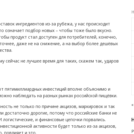
Н
оставок ингредиентов из-за рубежа, у нас происходит
то означает подбор новых – чтобы тоже было вкусно.
 чтобы продукт стал доступен для потребителей, конечно,
точнее, даже не на снижение, а на выбор более дешёвых
ества.
у сейчас не лучшее время для таких, скажем так, ударов
от пятимиллиардных инвестиций вполне объяснимо и
можно наблюдать на разных рынках российской пищёвки.
«
ость не только по причине акцизов, маркировок и так
али достаточно дорогие, потому что российские банки не
 И логистические, и финансовые цепочки порвались.
нвестиционной активности будет только из-за акцизов,
Р
, повлияет и это.