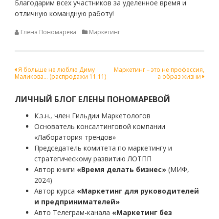
Благодарим всех участников за уделенное время и
отличную командную работу!
Елена Пономарева
Маркетинг
Навигация
Я больше не люблю Диму
Маркетинг – это не профессия,
Маликова… (распродажи 11.11)
а образ жизни
по
записям
ЛИЧНЫЙ БЛОГ ЕЛЕНЫ ПОНОМАРЕВОЙ
К.э.н., член Гильдии Маркетологов
Основатель консалтинговой компании
«Лаборатория трендов»
Председатель комитета по маркетингу и
стратегическому развитию ЛОТПП
Автор книги
«Время делать бизнес»
(МИФ,
2024)
Автор курса
«Маркетинг для руководителей
и предпринимателей»
Авто Телеграм-канала
«Маркетинг без