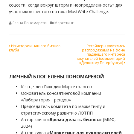
соцсети, когда вокруг шторм и неопределенность» для
участников шестого потока MustWrite Challenge.
Елена Пономарева
Маркетинг
Навигация
Из истории нашего бизнес-
Ретейлеры увлеклись
клуба
распродажами на фоне
по
падающего интереса
покупателей (комментарий
записям
«Деловому Петербургу»)
ЛИЧНЫЙ БЛОГ ЕЛЕНЫ ПОНОМАРЕВОЙ
К.э.н., член Гильдии Маркетологов
Основатель консалтинговой компании
«Лаборатория трендов»
Председатель комитета по маркетингу и
стратегическому развитию ЛОТПП
Автор книги
«Время делать бизнес»
(МИФ,
2024)
Автор курса
«Маркетинг для руководителей