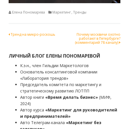
Елена Пономарева
Маркетинг
,
Тренды
Навигация
Тренд на микро-роскошь
Почему москвичи охотно
работают в Петербурге?
по
(комментарий 78 каналу)
записям
ЛИЧНЫЙ БЛОГ ЕЛЕНЫ ПОНОМАРЕВОЙ
К.э.н., член Гильдии Маркетологов
Основатель консалтинговой компании
«Лаборатория трендов»
Председатель комитета по маркетингу и
стратегическому развитию ЛОТПП
Автор книги
«Время делать бизнес»
(МИФ,
2024)
Автор курса
«Маркетинг для руководителей
и предпринимателей»
Авто Телеграм-канала
«Маркетинг без
галстуков»