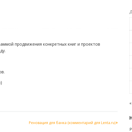
Д
раммой продвижения конкретных книг и проектов
ду.
ов.
)
«
Реновация для банка (комментарий для Lenta.ru)
Р