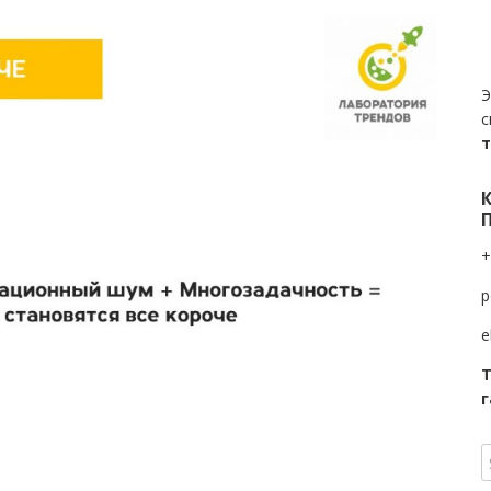
Э
с
+
p
e
Т
г