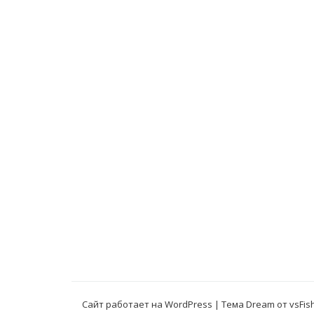
по
записям
Сайт работает на WordPress
|
Тема Dream от
vsFis