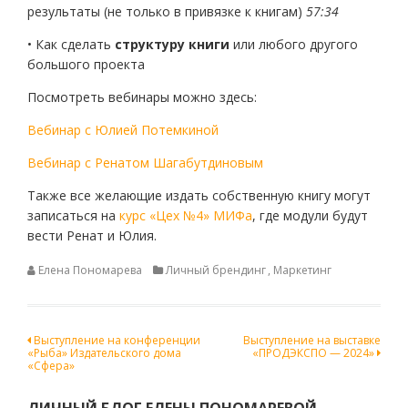
результаты (не только в привязке к книгам)
57:34
• Как сделать
структуру книги
или любого другого
большого проекта
Посмотреть вебинары можно здесь:
Вебинар с Юлией Потемкиной
Вебинар с Ренатом Шагабутдиновым
Также все желающие издать собственную книгу могут
записаться на
курс «Цех №4» МИФа
, где модули будут
вести Ренат и Юлия.
Елена Пономарева
Личный брендинг
,
Маркетинг
Навигация
Выступление на конференции
Выступление на выставке
«Рыба» Издательского дома
«ПРОДЭКСПО — 2024»
по
«Сфера»
записям