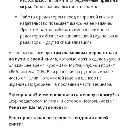
необходимость принять определенные
правила
игры.
Свои правила диктовать сложно
Работа с редактором перед отправкой книги в
издательство повышает шансы на ее издание.
При этом важно выбирать именно книжного
редактора с бизнес-специализацией (журнальные
редакторы – другая специализация)
А еще рассказали про
три возможных первых шага
на пути к своей книге
, которые можно сделать уже в
ближайшее время: курс «Цех» МИФа, клубный проект
«Библиотека IQ HUB» и рецензия на рукопись или ее
часть от Юлии Потемкиной (оценка шансов на
издание). Подробнее – в последней части вебинара.
7 февраля «Зачем и как писать деловую книгу?»
с
шеф-редактором МИФа и и автором нескольких книг
Ренатом Шагабутдиновы
м
Ренат рассказал все секреты издания своей
книги: