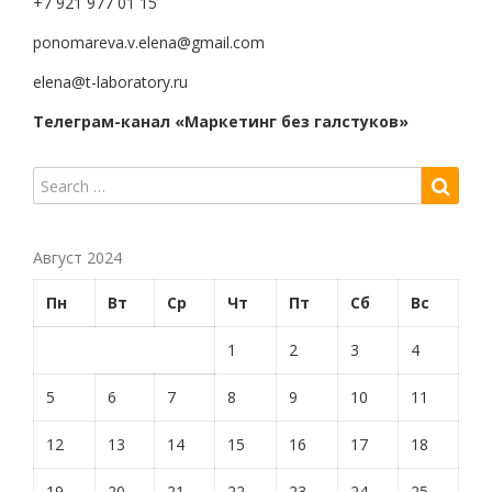
+7 921 977 01 15
ponomareva.v.elena@gmail.com
elena@t-laboratory.ru
Телеграм-канал «Маркетинг без галстуков»
Август 2024
Пн
Вт
Ср
Чт
Пт
Сб
Вс
1
2
3
4
5
6
7
8
9
10
11
12
13
14
15
16
17
18
19
20
21
22
23
24
25