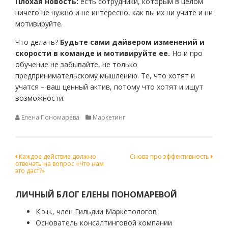
Плохая новость:
есть сотрудники, которым в целом
ничего не нужно и не интересно, как вы их ни учите и ни
мотивируйте.
Что делать?
Будьте сами дайвером изменений и
скорости в команде и мотивируйте ее.
Но и про
обучение не забывайте, не только
предпринимательскому мышлению. Те, что хотят и
учатся – ваш ценный актив, потому что хотят и ищут
возможности.
Елена Пономарева
Маркетинг
Навигация
Каждое действие должно
Снова про эффективность
отвечать на вопрос «Что нам
по
это даст?»
записям
ЛИЧНЫЙ БЛОГ ЕЛЕНЫ ПОНОМАРЕВОЙ
К.э.н., член Гильдии Маркетологов
Основатель консалтинговой компании