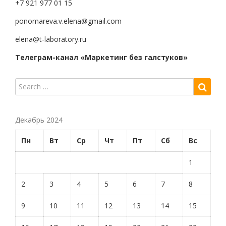
+7 921 977 01 15
ponomareva.v.elena@gmail.com
elena@t-laboratory.ru
Телеграм-канал «Маркетинг без галстуков»
Декабрь 2024
Пн
Вт
Ср
Чт
Пт
Сб
Вс
1
2
3
4
5
6
7
8
9
10
11
12
13
14
15