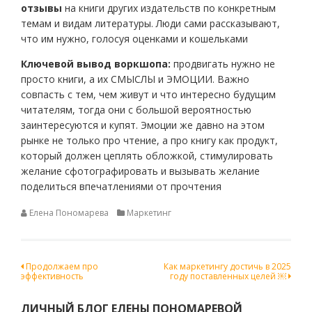
отзывы
на книги других издательств по конкретным
темам и видам литературы. Люди сами рассказывают,
что им нужно, голосуя оценками и кошельками
Ключевой вывод воркшопа:
продвигать нужно не
просто книги, а их СМЫСЛЫ и ЭМОЦИИ. Важно
совпасть с тем, чем живут и что интересно будущим
читателям, тогда они с большой вероятностью
заинтересуются и купят. Эмоции же давно на этом
рынке не только про чтение, а про книгу как продукт,
который должен цеплять обложкой, стимулировать
желание сфотографировать и вызывать желание
поделиться впечатлениями от прочтения
Елена Пономарева
Маркетинг
Навигация
Продолжаем про
Как маркетингу достичь в 2025
эффективность
году поставленных целей ￼
по
записям
ЛИЧНЫЙ БЛОГ ЕЛЕНЫ ПОНОМАРЕВОЙ