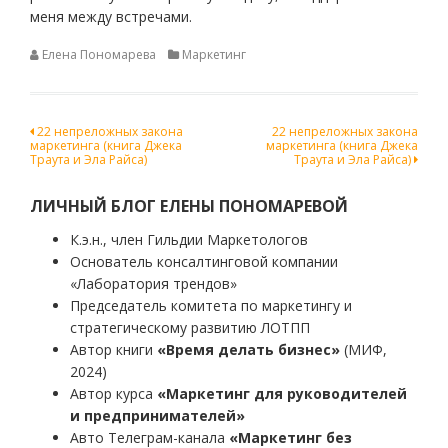
меня между встречами.
Елена Пономарева
Маркетинг
Навигация
22 непреложных закона
22 непреложных закона
маркетинга (книга Джека
маркетинга (книга Джека
по
Траута и Эла Райса)
Траута и Эла Райса)
записям
ЛИЧНЫЙ БЛОГ ЕЛЕНЫ ПОНОМАРЕВОЙ
К.э.н., член Гильдии Маркетологов
Основатель консалтинговой компании
«Лаборатория трендов»
Председатель комитета по маркетингу и
стратегическому развитию ЛОТПП
Автор книги
«Время делать бизнес»
(МИФ,
2024)
Автор курса
«Маркетинг для руководителей
и предпринимателей»
Авто Телеграм-канала
«Маркетинг без