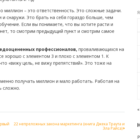
о миллион – это ответственность. Это сложные задачи.
Я
 и снаружи. Это брать на себя гораздо больше, чем
бучение. Если вы понимаете, что вы хотите расти и
и нет, то смотрим предыдущий пункт и смотрим самое
недооцененных профессионалов,
проваливающихся на
все хорошо с элементом 3 и плохо с элементом 1. К
то «вижу цель, не вижу препятствий». Это тоже на
еменно получать миллион и мало работать. Работая на
ь сложно.
«
ервый
22 непреложных закона маркетинга (книга Джека Траута и
Эла Райса)
Р