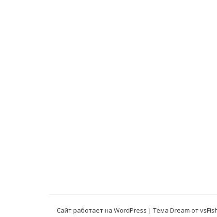
записям
Сайт работает на WordPress
|
Тема Dream от
vsFis