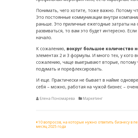
Понимать, чего хотите, тоже важно. Потому чт
Это постоянные коммуникации внутри компании
раньше. Это приличные ежегодные затраты на о
развиваться, то вам это будет интересно. Есл
начало.
К сожалению,
вокруг большое количество 
элементах 2 и 3 формулы. И много тех, у кого 
сожалению, чаще выигрывают вторые, потому ч
подумать и порефлексировать.
И еще. Практически не бывает в найме одновр
себя – можно, работая на чужой бизнес – очен
Елена Пономарева
Маркетинг
Навигация
10 вопросов, на которые нужно ответить бизнесу в п
месяц 2025 года
по