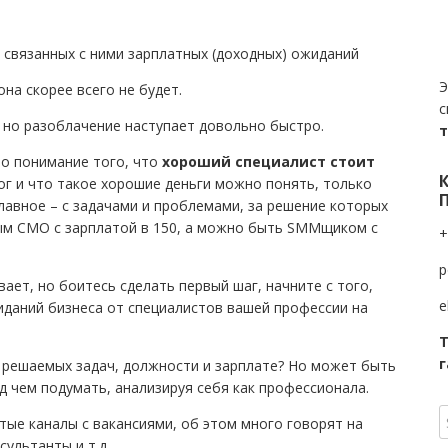
 связанных с ними зарплатных (доходных) ожиданий
Э
она скорее всего не будет.
с
, но разоблачение наступает довольно быстро.
то понимание того, что
хороший специалист стоит
г и что такое хорошие деньги можно понять, только
главное – с задачами и проблемами, за решение которых
ым СМО c зарплатой в 150, а можно быть SMMщиком с
+
p
вает, но боитесь сделать первый шаг, начните с того,
e
иданий бизнеса от специалистов вашей профессии на
Т
г
 решаемых задач, должности и зарплате? Но может быть
ад чем подумать, анализируя себя как профессионала.
ытые каналы с вакансиями, об этом много говорят на
ультанты и т.д.