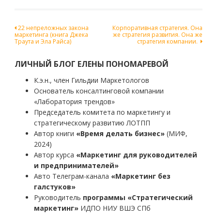
Навигация
22 непреложных закона
Корпоративная стратегия. Она
маркетинга (книга Джека
же стратегия развития. Она же
по
Траута и Эла Райса)
стратегия компании.
записям
ЛИЧНЫЙ БЛОГ ЕЛЕНЫ ПОНОМАРЕВОЙ
К.э.н., член Гильдии Маркетологов
Основатель консалтинговой компании
«Лаборатория трендов»
Председатель комитета по маркетингу и
стратегическому развитию ЛОТПП
Автор книги
«Время делать бизнес»
(МИФ,
2024)
Автор курса
«Маркетинг для руководителей
и предпринимателей»
Авто Телеграм-канала
«Маркетинг без
галстуков»
Руководитель
программы «Стратегический
маркетинг»
ИДПО НИУ ВШЭ СПб