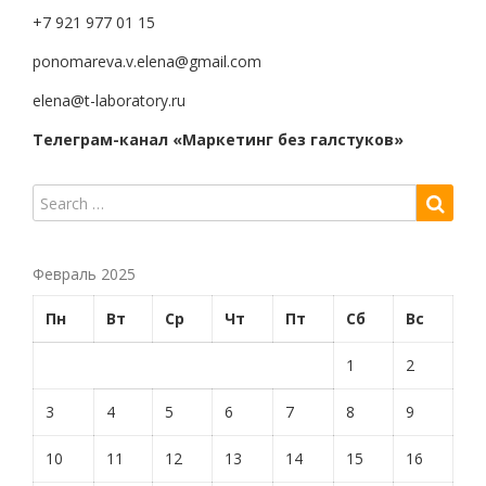
+7 921 977 01 15
ponomareva.v.elena@gmail.com
elena@t-laboratory.ru
Телеграм-канал «Маркетинг без галстуков»
Февраль 2025
Пн
Вт
Ср
Чт
Пт
Сб
Вс
1
2
3
4
5
6
7
8
9
10
11
12
13
14
15
16