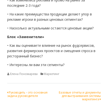
• Как изменились реклама и промо на рынке за
последние 2-3 года?
• На какие преимущества продукции делают упор в
рекламе игроки в разных ценовых сегментах?
• Насколько актуальными остаются ценовые акции?
Блок «Заменители»
• Как вы оцениваете влияние на рынок фудсервисов,
развития фермерских проектов и смещения спроса в
ресторанный бизнес?
• Интересны ли вам эти сегменты?
Елена Пономарева
Маркетинг
Навигация
Руководить – это основная
Базовые отчеты и документы
задача руководителя
для выстраивания системы
по
маркетинга
записям