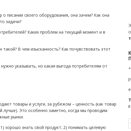
р о писании своего оборудования, она зачем? Как она
то задачи?
Э
с
отребителей? Каких проблем на текущий момент и в
он такой? В чем изысканность? Как почувствовать этот
и нужно указывать, но какая выгода потребителям от
+
p
e
Т
одают товары и услуги, за рубежом – ценность (как товар
г
й лучше). Это особенно заметно, когда мы проводим
жные рынки.
1) хорошо знать свой продукт; 2) понимать целевую