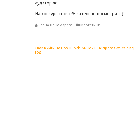
аудиторию.
На конкурентов обязательно посмотрите))
Елена Пономарева
Маркетинг
Навигация
Как выйти на новый b2b-рынок и не провалиться в п
год
по
записям