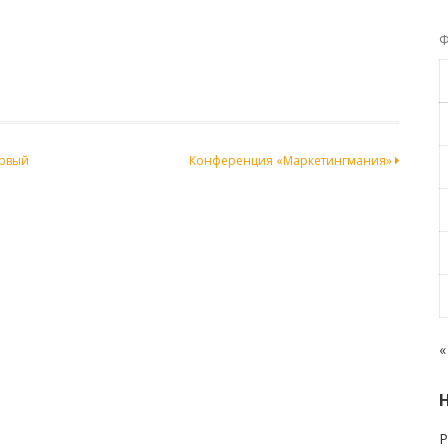
Ф
ервый
Конференция «Маркетингмания»
«
Р