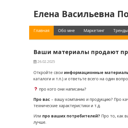
Елена Васильевна По
Главная
Обо мне
Маркетинг
Тренды
Ваши материалы продают про
26.02.2025
Откройте свои
информационные материа
каталоги и т.п.) и ответьте всего на один вопро
про кого они написаны?
Про вас
– вашу компанию и продукцию? Про кач
технические характеристики и т.д.
Или
про ваших потребителей?
Про то, как 
лучше.