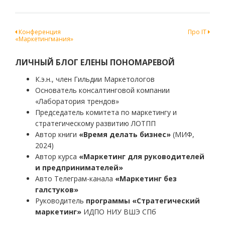
Навигация
Конференция
Про IT
«Маркетингмания»
по
записям
ЛИЧНЫЙ БЛОГ ЕЛЕНЫ ПОНОМАРЕВОЙ
К.э.н., член Гильдии Маркетологов
Основатель консалтинговой компании
«Лаборатория трендов»
Председатель комитета по маркетингу и
стратегическому развитию ЛОТПП
Автор книги
«Время делать бизнес»
(МИФ,
2024)
Автор курса
«Маркетинг для руководителей
и предпринимателей»
Авто Телеграм-канала
«Маркетинг без
галстуков»
Руководитель
программы «Стратегический
маркетинг»
ИДПО НИУ ВШЭ СПб