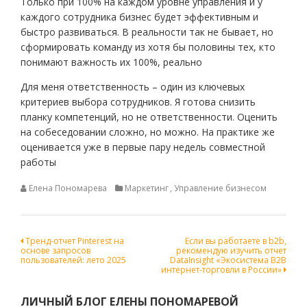
Только при 100% на каждом уровне управления и у
каждого сотрудника бизнес будет эффективным и
быстро развиваться. В реальности так не бывает, но
сформировать команду из хотя бы половины тех, кто
понимают важность их 100%, реально
Для меня ответственность – один из ключевых
критериев выбора сотрудников. Я готова снизить
планку компетенций, но не ответственности. Оценить
на собеседовании сложно, но можно. На практике же
оценивается уже в первые пару недель совместной
работы
Елена Пономарева
Маркетинг
,
Управление бизнесом
Навигация
Тренд-отчет Pinterest на
Если вы работаете в b2b,
основе запросов
рекомендую изучить отчет
по
пользователей: лето 2025
DataInsight «Экосистема B2B
интернет-торговли в России»
записям
ЛИЧНЫЙ БЛОГ ЕЛЕНЫ ПОНОМАРЕВОЙ