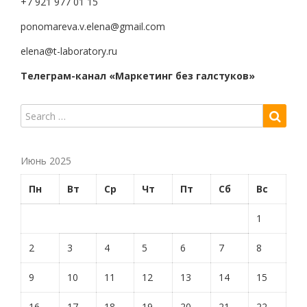
+7 921 977 01 15
ponomareva.v.elena@gmail.com
elena@t-laboratory.ru
Телеграм-канал «Маркетинг без галстуков»
Июнь 2025
Пн
Вт
Ср
Чт
Пт
Сб
Вс
1
2
3
4
5
6
7
8
9
10
11
12
13
14
15
16
17
18
19
20
21
22