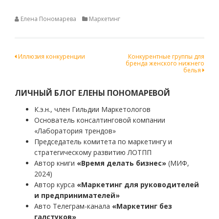
Елена Пономарева
Маркетинг
Навигация
Иллюзия конкуренции
Конкурентные группы для
бренда женского нижнего
по
белья
записям
ЛИЧНЫЙ БЛОГ ЕЛЕНЫ ПОНОМАРЕВОЙ
К.э.н., член Гильдии Маркетологов
Основатель консалтинговой компании
«Лаборатория трендов»
Председатель комитета по маркетингу и
стратегическому развитию ЛОТПП
Автор книги
«Время делать бизнес»
(МИФ,
2024)
Автор курса
«Маркетинг для руководителей
и предпринимателей»
Авто Телеграм-канала
«Маркетинг без
галстуков»