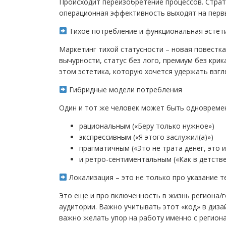
Происходит переизобретение процессов. Страте
операционная эффективность выходят на перв
Тихое потребление и функциональная эстет
Маркетинг тихой статусности – новая повестка
вычурности, статус без лого, премиум без крик
этом эстетика, которую хочется удержать взг
Гибридные модели потребления
Один и тот же человек может быть одновреме
рациональным («Беру только нужное»)
экспрессивным («Я этого заслужил(а)»)
прагматичным («Это не трата денег, это 
и ретро-сентиментальным («Как в детстве
Локализация – это не только про указание т
Это еще и про включенность в жизнь региона/
аудитории. Важно учитывать этот «код» в диз
важно желать упор на работу именно с регио