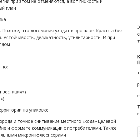
гии при этом не отменяются, а вот гибкость и
ый план
ика
Э
. Похоже, что логомания уходит в прошлое. Красота без
с
а. Устойчивость, деликатность, утилитарность. И при
лядом
нно:
+
p
инвестиция»)
e
»)
Т
ерритории на упаковке
г
города и точное считывание местного «кода» целевой
айне и формате коммуникации с потребителями. Также
нальными микроинфлюенсерами