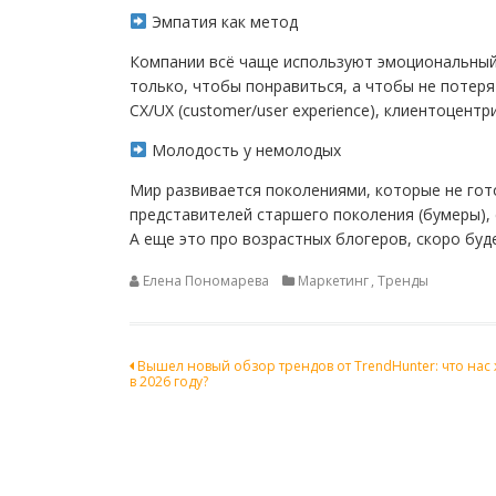
Эмпатия как метод
Компании всё чаще используют эмоциональный 
только, чтобы понравиться, а чтобы не потеря
СХ/UX (customer/user experience), клиентоцент
Молодость у немолодых
Мир развивается поколениями, которые не гот
представителей старшего поколения (бумеры),
А еще это про возрастных блогеров, скоро буде
Елена Пономарева
Маркетинг
,
Тренды
Навигация
Вышел новый обзор трендов от TrendHunter: что нас 
в 2026 году?
по
записям