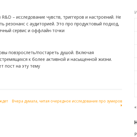
И
R&D – исследование чувств, триггеров и настроений. Не
ть резонанс с аудиторией. Это про продуктовый подход,
ричный сервис и оффлайн-точки
овы повзрослеть/постареть душой. Включая
 стремящихся к более активной и насыщенной жизни.
т пост на эту тему
ждет
Вчера думала, читая очередное исследование про зумеров
«
Р