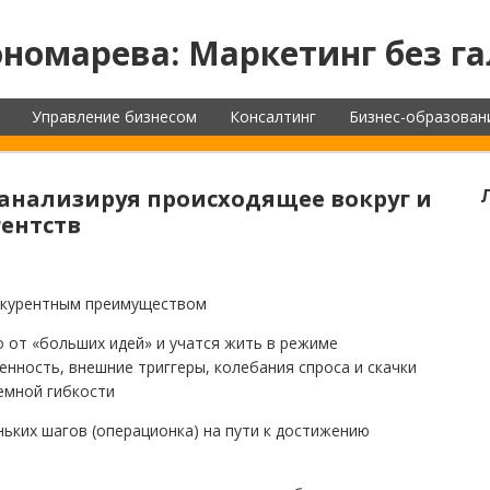
номарева: Маркетинг без га
Управление бизнесом
Консалтинг
Бизнес-образован
 анализируя происходящее вокруг и
гентств
нкурентным преимуществом
 от «больших идей» и учатся жить в режиме
нность, внешние триггеры, колебания спроса и скачки
темной гибкости
ньких шагов (операционка) на пути к достижению