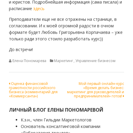
и юристов. Подробнейшая информация (сама писала) и
расписание
здесь
Преподаватели еще не все отражены на странице, в
согласовании. И к моей огромной радости в очном
формате будет Любовь Григорьевна Корпачаева – уже
только ради этого стоило разработать курс))
До встречи!
Елена Пономарева
Маркетинг
,
Управление бизнесом
Навигация
Оценка финансовой
Мой первый онлайн-курс
грамотности российского
«Время делать бизнес:
по
бизнеса (комментарий для
маркетинг для руководителей и
«Коммерсанта»)
предпринимателей» готов!
записям
ЛИЧНЫЙ БЛОГ ЕЛЕНЫ ПОНОМАРЕВОЙ
К.э.н., член Гильдии Маркетологов
Основатель консалтинговой компании
«Лаборатория трендов»