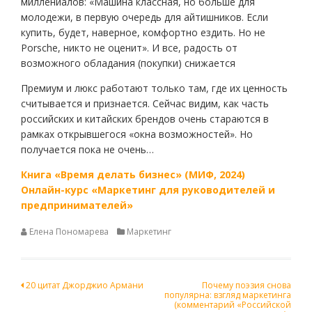
миллениалов: «Машина классная, но больше для
молодежи, в первую очередь для айтишников. Если
купить, будет, наверное, комфортно ездить. Но не
Porsche, никто не оценит». И все, радость от
возможного обладания (покупки) снижается
Премиум и люкс работают только там, где их ценность
считывается и признается. Сейчас видим, как часть
российских и китайских брендов очень стараются в
рамках открывшегося «окна возможностей». Но
получается пока не очень…
Книга «Время делать бизнес» (МИФ, 2024)
Онлайн-курс «Маркетинг для руководителей и
предпринимателей»
Елена Пономарева
Маркетинг
Навигация
20 цитат Джорджио Армани
Почему поэзия снова
популярна: взгляд маркетинга
по
(комментарий «Российской