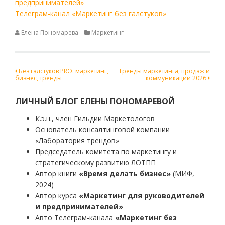
предпринимателей»
Телеграм-канал «Маркетинг без галстуков»
Елена Пономарева
Маркетинг
Навигация
Без галстуков PRO: маркетинг,
Тренды маркетинга, продаж и
бизнес, тренды
коммуникации 2026
по
записям
ЛИЧНЫЙ БЛОГ ЕЛЕНЫ ПОНОМАРЕВОЙ
К.э.н., член Гильдии Маркетологов
Основатель консалтинговой компании
«Лаборатория трендов»
Председатель комитета по маркетингу и
стратегическому развитию ЛОТПП
Автор книги
«Время делать бизнес»
(МИФ,
2024)
Автор курса
«Маркетинг для руководителей
и предпринимателей»
Авто Телеграм-канала
«Маркетинг без