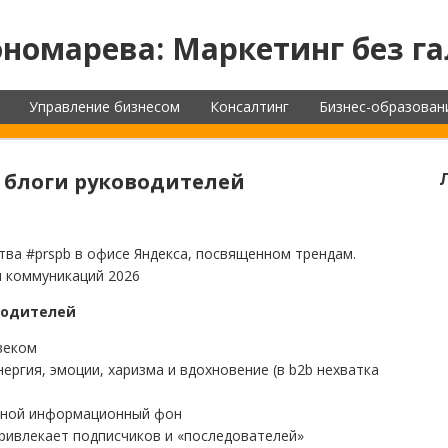
номарева: Маркетинг без га
Управление бизнесом
Консалтинг
Бизнес-образован
 блоги руководителей
тва #prspb в офисе Яндекса, посвященном трендам.
и коммуникаций 2026
водителей
овеком
нергия, эмоции, харизма и вдохновение (в b2b нехватка
едной информационный фон
привлекает подписчиков и «последователей»