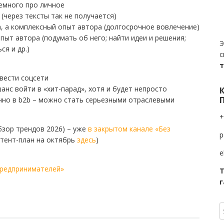
немного про личное
через тексты так не получается)
, а комплексный опыт автора (долгосрочное вовлечение)
опыт автора (подумать об него; найти идеи и решения;
Э
ся и др.)
с
вести соцсети
анс войти в «хит-парад», хотя и будет непросто
нно в b2b – можно стать серьезными отраслевыми
+
зор трендов 2026) – уже
в закрытом канале «Без
p
тент-план на октябрь
здесь
)
e
предпринимателей»
Т
г