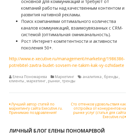
основной для коммуникаций и требуют от
компаний работы над качественным контентом и
развития нативной рекламы.
Поиск компаниями оптимального количества
каналов коммуникаций, взаимоувязанных с CRM-
системой (оптимальная омниканальность).
Рост Интернет-компетентности и активности
поколения 50+.
http://www.e-xecutive.ru/management/marketing/1986386-
potrebitel-zavtra-budet-sovsem-ne-takim-kak-vy-ozhidaete
Елена Пономарева
Маркетинг
аналитика
,
бренды
,
клиенты
,
маркетинг
,
рынки
,
тренды
Навигация
Лучший автор статей по
Сто оттенков удовольствия как
маркетингу сайта Executive.ru.
отстройка от конкурентов на
по
Принимаю поздравления!
рынке услуг (статья для сайта
Executive.ru)
записям
ЛИЧНЫЙ БЛОГ ЕЛЕНЫ ПОНОМАРЕВОЙ