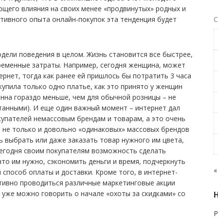
ющего влияния на своих менее «продвинутых» родных и
итивного опыта онлайн-покупок эта тенденция будет
С
дели поведения в целом. Жизнь становится все быстрее,
ременные затраты. Например, сегодня женщина, может
ернет, тогда как ранее ей пришлось бы потратить 3 часа
купила только одно платье, как это принято у женщин
енна гораздо меньше, чем для обычной розницы – не
танными). И еще один важный момент – интернет дал
купателей немассовым брендам и товарам, а это очень
 не только и довольно «одинаковых» массовых брендов
ь выбрать или даже заказать товар нужного им цвета,
 сегодня своим покупателям возможность сделать
что им нужно, сэкономить деньги и время, подчеркнуть
«
способ оплаты и доставки. Кроме того, в интернет-
ктивно проводиться различные маркетинговые акции
 уже можно говорить о начале «охоты за скидками» со
Р