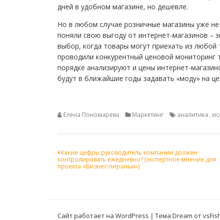
дней в удобном магазине, но дешевле.
Но в любом случае розничные магазины уже не 
поняли свою выгоду от интернет-магазинов – э
выбор, когда товары могут приехать из любой 
проводили конкурентный ценовой мониторинг т
порядке анализируют и цены интернет-магазино
будут в ближайшие годы задавать «моду» на ц
Елена Пономарева
Маркетинг
аналитика
,
ис
Навигация
Какие цифры руководитель компании должен
контролировать ежедневно? (экспертное мнение для
по
проекта «Бизнес-пираньи»)
записям
Сайт работает на WordPress
|
Тема Dream от
vsFis