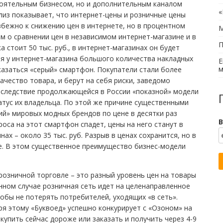
тоятельным бизнесом, но и дополнительным каналом
«
лиз показывает, что интернет-цены и розничные цены
збежно к снижению цен в интернете, но в процентном
М
м о сравнении цен в независимом интернет-магазине и в
П
 стоит 50 тыс. руб., в интернет-магазинах он будет
вия у интернет-магазина большого количества накладных
Е
м
оказаться «серый» смартфон. Покупатели стали более
ачество товара, и берут на себя риски, заведомо
о следствие продолжающейся в России «показной» модели
атус их владельца. По этой же причине существенными
й» мировых модных брендов по цене в десятки раз
В
роса на этот смартфон спадет, цены на него станут в
нах – около 35 тыс. руб. Разрыв в ценах сохранится, но в
е. В этом существенное преимущество бизнес-модели
озничной торговле – это разный уровень цен на товары
анном случае розничная сеть идет на целенаправленное
обы не потерять потребителей, уходящих «в сеть».
ря этому «Буквоед» успешно конкурирует с «Озоном» на
купить сейчас дороже или заказать и получить через 4-9