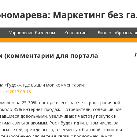
номарева: Маркетинг без га
Управление бизнесом
Консалтинг
Бизнес-образован
и (комментарии для портала
а «Гудок», где вышли мои комментарии:
hive=2017.09.18
имерно на 25-30%, прежде всего, за счет трансграничной
ь около 35% интернет-продаж. Потребители, совершившие
ставшиеся довольными, увеличивают частоту покупок и
т-магазины знакомым. Рост будет идти, в том числе, за
ных сетей, прежде всего, в сегментах бытовой техники и
етей (особенно для детей в связи с продолжающимся