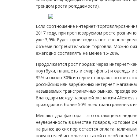
трендом роста рождаемости).
Если соотношение интернет-торговля/розничная
2017 году, при прогнозируемом росте рознично
уже 3,9%. Будет происходить постепенное уве
объеме потребительской торговли. Можно ожид
ежегодно составлять не менее 15-20%.
Продолжается рост продаж через интернет-кан
ноутбуки, планшеты и смартфоны) и одежды и о
35% и около 30% интернет-продаж соответствен
российских или зарубежных интернет-магазинах
называемых трансграничных рынках, прежде все
благодаря между народной экспансии Aliexress 
приходилось более 50% всех трансграничных и
Мешают два фактора – это остающееся недове
неуверенность в качестве товаров, которые о
на рынке до сих пор остается оплата наличным
покупателей используют такой способ оплат). 