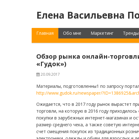
Елена Васильевна По
Главная
Обо мне
Маркетинг
Тренды
Обзор рынка онлайн-торговл
«Гудок»)
20.09.2017
Материалы, подготовленны1 по запросу портал
http://www.gudok.ru/newspaper/?ID=1386925&arc
Ожидается, что в 2017 году рынок вырастет пр
торговли, на которую в 2016 году приходилос
покупки в зарубежных интернет-магазинах и о
размер среднего чека, а также советую интерне
счет смещения покупок из традиционных рознич
электроники, одежды и обуви для взрослых и д