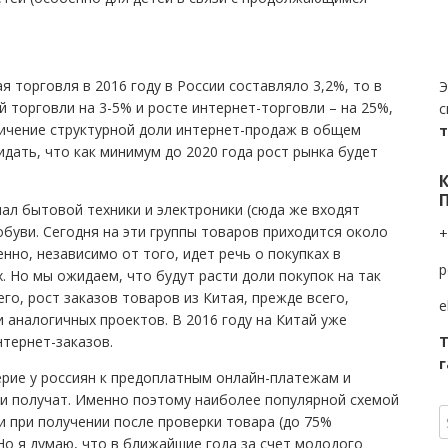
 торговля в 2016 году в России составляло 3,2%, то в
Э
й торговли на 3-5% и росте интернет-торговли – на 25%,
с
личение структурной доли интернет-продаж в общем
ать, что как минимум до 2020 года рост рынка будет
ал бытовой техники и электроники (сюда же входят
буви. Сегодня на эти группы товаров приходится около
+
но, независимо от того, идет речь о покупках в
p
. Но мы ожидаем, что будут расти доли покупок на так
го, рост заказов товаров из Китая, прежде всего,
e
и аналогичных проектов. В 2016 году на Китай уже
нтернет-заказов.
Т
г
рие у россиян к предоплатным онлайн-платежам и
ни получат. Именно поэтому наиболее популярной схемой
и при получении после проверки товара (до 75%
Но я думаю, что в ближайшие года за счет молодого