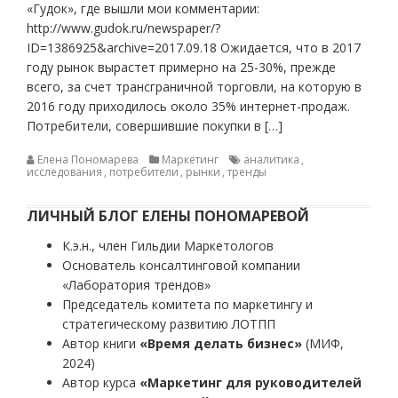
«Гудок», где вышли мои комментарии:
http://www.gudok.ru/newspaper/?
ID=1386925&archive=2017.09.18 Ожидается, что в 2017
году рынок вырастет примерно на 25-30%, прежде
всего, за счет трансграничной торговли, на которую в
2016 году приходилось около 35% интернет-продаж.
Потребители, совершившие покупки в […]
Елена Пономарева
Маркетинг
аналитика
,
исследования
,
потребители
,
рынки
,
тренды
ЛИЧНЫЙ БЛОГ ЕЛЕНЫ ПОНОМАРЕВОЙ
К.э.н., член Гильдии Маркетологов
Основатель консалтинговой компании
«Лаборатория трендов»
Председатель комитета по маркетингу и
стратегическому развитию ЛОТПП
Автор книги
«Время делать бизнес»
(МИФ,
2024)
Автор курса
«Маркетинг для руководителей