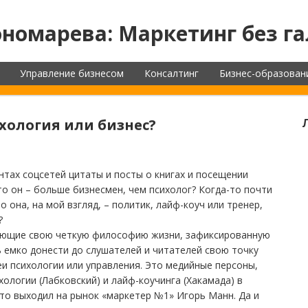
номарева: Маркетинг без га
Управление бизнесом
Консалтинг
Бизнес-образован
хология или бизнес?
ентах соцсетей цитаты и посты о книгах и посещении
то он – больше бизнесмен, чем психолог? Когда-то почти
о она, на мой взгляд, – политик, лайф-коуч или тренер,
?
имеющие свою четкую философию жизни, зафиксированную
 емко донести до слушателей и читателей свою точку
еи психологии или управления. Это медийные персоны,
логии (Лабковский) и лайф-коучинга (Хакамада) в
-то выходил на рынок «маркетер №1» Игорь Манн. Да и