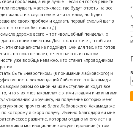
 своей проблемы, а еще лучше – если он готов решить
«
 или послушать мастер-класс, где будут ответы на все
будет жалости к слушателям и читателям, но будет
М
 решение своих проблем и сделать первый смелый шаг в
П
лать это не любит никто ;))
 смысле дороже всего – тот «волшебный пендель», о
Е
давать своим клиентам. Для тех, кто хочет, чтобы их
м
, эти специалисты не подойдут. Они для тех, кто готов
ять, но пока не знает, с чего начать и в каком
овности уже вообще неважно, кто станет «проводником
ратим.
В
стать быть «невротиком» (в понимании Лабковского) и
 Эффективность рекомендаций Лабковского и Хакамады
 с каждым разом со мной на их выступления ходит все
то, что я их «познакомила» с этими людьми и их книгами.
сультированию и коучингу, на получение которых меня
и регулярное прочтение блога Лабковского. Хакамада же
м по которому я скоро получу. Именно благодаря ей мне
ратегическое развитие, котором отдано много лет на
сихологию и мотивационное консультирование (в том