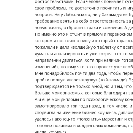
обстоятельствами. Если человек понимает суть
свои проблемы, то достаточно прочитать книгу
вопросы. Ни у Лабковского, ни у Хакамады не 
требование взять на себя ответственность за
новую жизнь, отбросив страхи и сомнения. А де
Но именно это и стОит в прямом и переносном
котором я постоянно пишу и который стараюсь 
пожалели и дали «волшебную таблетку от всего»
думать и анализировать и уже созрел что-то мен
направлении двигаться. Хотя при наличии гот
изменений», потому что этот процесс уже необ
Мне понадобилось почти два года, чтобы пере
пройти полную «перезагрузку» (по Хакамаде).
подтверждается не только мной, но и тем, что
больше моих знакомых, которые благодарят за 
А и еще мои дипломы по психологическому кон
замотивировало три года назад, в том числе, 
сподвигла на изучение бизнес-коучинга, дипло
удалось наконец-то «поженить» маркетинг и ст
топовых позициях в холдинговых компаниях, п
числе, коучинг).