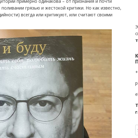
дитории примерно одинакова – от признания и почти
поливании грязью и жестокой критики. Но как известно,
едийности) всегда или критикуют, или считают своими
Э
с
+
p
e
Т
г