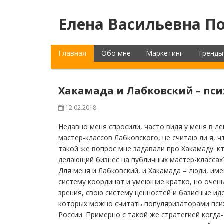
Елена Васильевна По
Главная
Обо мне
Маркетинг
Тренды
Хакамада и Лабковский – пси
12.02.2018
Недавно меня спросили, часто видя у меня в л
мастер-классов Лабковского, не считаю ли я, ч
такой же вопрос мне задавали про Хакамаду: кт
делающий бизнес на публичных мастер-классах
Для меня и Лабковский, и Хакамада – люди, 
систему координат и умеющие кратко, но очень
зрения, свою систему ценностей и базисные ид
которых можно считать популяризаторами психо
России. Примерно с такой же стратегией когда