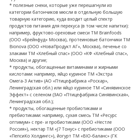
* полезные снеки, которые уже перешагнули из
категории батончиков мюсли в отдельную большую
товарную категорию, куда входит целый спектр
продуктов питания для перекуса (в том числе напитки):
например, фруктово-ореховые смеси ТМ Brainfoods
(OOO «Брейнфуд» Москва), протеиновые батончики ТМ
Bionova (ООО «НоваПродукт АГ», Москва), печенье со
злаками ТМ «Хлебный спас» (ООО «КФ «Хлебный спас»,
Москва) и другие;
* продукты, обогащенные витаминами и жирными
кислотами: например, яйцо куриное ТМ «Экстра
Омега-3 Актив» (АО «Птицефабрика «Роскар»,
Ленинградская обл.) или яйцо куриное ТМ «Синявинское
Эффект» с селеном (ЗАО «Птицефабрика Синявинская»,
Ленинградская обл.);
* продукты, обогащенные пробиотиками и
пребиотиками: например, сухая смесь ТМ «Ресурс
оптимум» с пре- и пробиотиками (ООО «Нестле
Россия»), нектар ТМ «J7 Тонус» с пребиотиками (ООО
«ПепсиКо Холдингс»), йогурт ТМ «BIO-баланс» (ГК