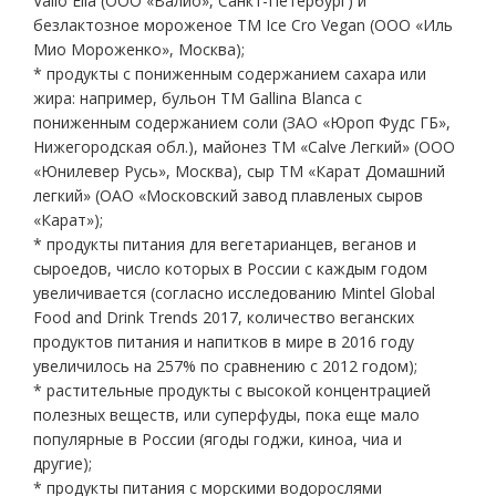
Valio Eila (ООО «Валио», Санкт-Петербург) и
безлактозное мороженое ТМ Ice Cro Vegan (ООО «Иль
Мио Мороженко», Москва);
* продукты с пониженным содержанием сахара или
жира: например, бульон ТМ Gallina Blanca с
пониженным содержанием соли (ЗАО «Юроп Фудс ГБ»,
Нижегородская обл.), майонез ТМ «Calve Легкий» (ООО
«Юнилевер Русь», Москва), сыр ТМ «Карат Домашний
легкий» (ОАО «Московский завод плавленых сыров
«Карат»);
* продукты питания для вегетарианцев, веганов и
сыроедов, число которых в России с каждым годом
увеличивается (согласно исследованию Mintel Global
Food and Drink Trends 2017, количество веганских
продуктов питания и напитков в мире в 2016 году
увеличилось на 257% по сравнению с 2012 годом);
* растительные продукты с высокой концентрацией
полезных веществ, или суперфуды, пока еще мало
популярные в России (ягоды годжи, киноа, чиа и
другие);
* продукты питания с морскими водорослями