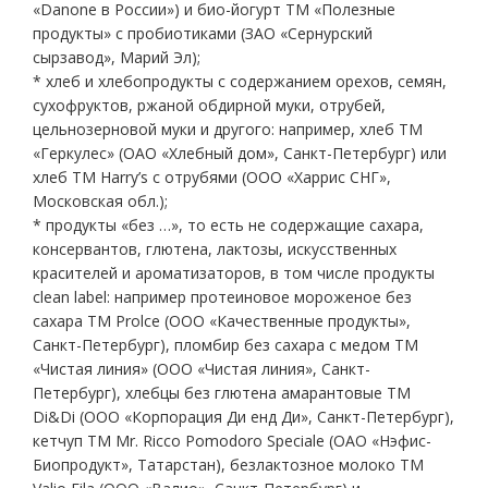
«Danone в России») и био-йогурт ТМ «Полезные
продукты» с пробиотиками (ЗАО «Сернурский
сырзавод», Марий Эл);
* хлеб и хлебопродукты с содержанием орехов, семян,
сухофруктов, ржаной обдирной муки, отрубей,
цельнозерновой муки и другого: например, хлеб ТМ
«Геркулес» (ОАО «Хлебный дом», Санкт-Петербург) или
хлеб ТМ Harry’s с отрубями (ООО «Харрис СНГ»,
Московская обл.);
* продукты «без …», то есть не содержащие сахара,
консервантов, глютена, лактозы, искусственных
красителей и ароматизаторов, в том числе продукты
clean label: например протеиновое мороженое без
сахара ТМ Prolce (ООО «Качественные продукты»,
Санкт-Петербург), пломбир без сахара с медом ТМ
«Чистая линия» (ООО «Чистая линия», Санкт-
Петербург), хлебцы без глютена амарантовые ТМ
Di&Di (ООО «Корпорация Ди енд Ди», Санкт-Петербург),
кетчуп ТМ Mr. Ricco Pomodoro Speciale (ОАО «Нэфис-
Биопродукт», Татарстан), безлактозное молоко ТМ