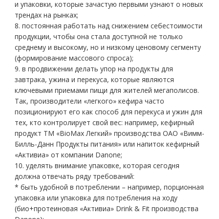
и упаковки, которые зачастую первыми узнают о новых
трендах на рынках;
8. постоянная работать над снижением себестоимости
продукции, чтобы она стала доступной не только
среднему и высокому, но и низкому ценовому сегменту
(формирование массового спроса);
9. в продвижении делать упор на продукты для
завтрака, ужина и перекуса, которые являются
ключевыми приемами пищи для жителей мегаполисов.
Так, производители «легкого» кефира часто
позиционируют его как способ для перекуса и ужин для
тех, кто контролирует свой вес: например, кефирный
продукт ТМ «BioMax Легкий» производства ОАО «Вимм-
Билль-Данн Продукты питания» или напиток кефирный
«Активиа» от компании Danone;
10. уделять внимание упаковке, которая сегодня
должна отвечать ряду требований:
* быть удобной в потреблении – например, порционная
упаковка или упаковка для потребления на ходу
(био+протеиновая «Активиа» Drink & Fit производства