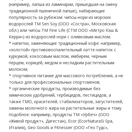
(например, лапша из ламинарии, пришедшая на смену
традиционной пшеничной лапше), набирающие
популярность за рубежом: чипсы-нори из морских
водорослей ТМ Sen Soy (ООО «Состра», Московская
обл.) или чипсы ТМ Fine Life (СТМ ООО «Метро Кэш &
Керри») из водорослей нори с оливковым маслом;
* напитки, заменяющие традиционный кофе: например,
«золотой» противовоспалительный латте-напиток с
куркумой, кокосовым маслом, имбирем, черным
перцем, корицей, медом и несладким растительным
молоком;
* спортивное питание для массового потребления, а не
только для профессиональных спортсменов;
* органические продукты, производимые без
химических удобрений, гербицидов, пестицидов, а
также ГМО, красителей, стабилизаторов, загустителей,
замены молочного жира на растительные жиры и тому
подобное: например, продукты ТМ «Урбеч» (ООО
«Живой продукт», Дагестан), Ecor (EcorNaturaSi Spa,
Италия), Geo Goods и Fitnessier (ООО «Гео Гудс»,