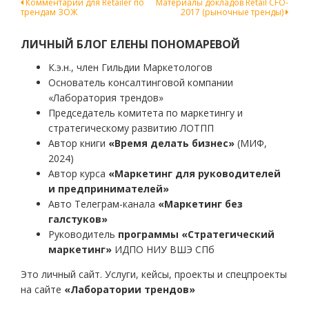
Навигация
Комментарий для Retailer по
Материалы докладов Retail CFO-
трендам ЗОЖ
2017 (рыночные тренды)
по
записям
ЛИЧНЫЙ БЛОГ ЕЛЕНЫ ПОНОМАРЕВОЙ
К.э.н., член Гильдии Маркетологов
Основатель консалтинговой компании
«Лаборатория трендов»
Председатель комитета по маркетингу и
стратегическому развитию ЛОТПП
Автор книги
«Время делать бизнес»
(МИФ,
2024)
Автор курса
«Маркетинг для руководителей
и предпринимателей»
Авто Телеграм-канала
«Маркетинг без
галстуков»
Руководитель
программы «Стратегический
маркетинг»
ИДПО НИУ ВШЭ СПб
Это личный сайт. Услуги, кейсы, проекты и спецпроекты
на сайте
«Лаборатории трендов»