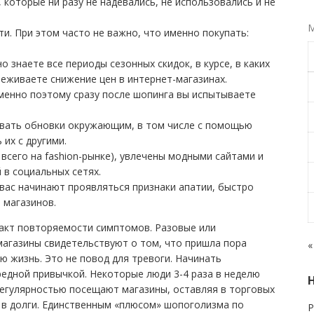
, которые ни разу не надевались, не использовались и не
М
и. При этом часто не важно, что именно покупать:
 знаете все периоды сезонных скидок, в курсе, в каких
леживаете снижение цен в интернет-магазинах.
Именно поэтому сразу после шопинга вы испытываете
вать обновки окружающим, в том числе с помощью
 их с другими.
всего на fashion-рынке), увлечены модными сайтами и
 в социальных сетях.
у вас начинают проявляться признаки апатии, быстро
 магазинов.
акт повторяемости симптомов. Разовые или
магазины свидетельствуют о том, что пришла пора
«
ю жизнь. Это не повод для тревоги. Начинать
редной привычкой. Некоторые люди 3-4 раза в неделю
 регулярностью посещают магазины, оставляя в торговых
 в долги. Единственным «плюсом» шопоголизма по
Р