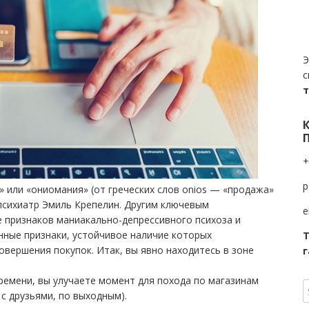
Э
с
+
p
 или «ониомания» (от греческих слов onios — «продажа»
 психиатр Эмиль Крепелин. Другим ключевым
e
 признаков маниакально-депрессивного психоза и
ные признаки, устойчивое наличие которых
Т
овершения покупок. Итак, вы явно находитесь в зоне
г
времени, вы улучаете момент для похода по магазинам
 с друзьями, по выходным).