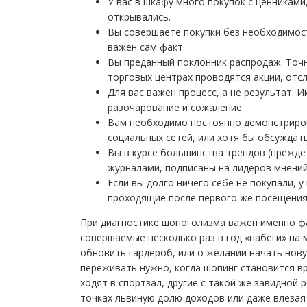
У вас в шкафу много покупок с ценниками
открывались.
Вы совершаете покупки без необходимост
важен сам факт.
Вы преданный поклонник распродаж. Точно
торговых центрах проводятся акции, отс
Для вас важен процесс, а не результат. 
разочарование и сожаление.
Вам необходимо постоянно демонстриро
социальных сетей, или хотя бы обсуждать
Вы в курсе большинства трендов (прежде 
журналами, подписаны на лидеров мнений
Если вы долго ничего себе не покупали, 
проходящие после первого же посещения
При диагностике шопоголизма важен именно ф
совершаемые несколько раз в год «набеги» на 
обновить гардероб, или о желании начать нову
переживать нужно, когда шопинг становится в
ходят в спортзал, другие с такой же завидной
точках львиную долю доходов или даже влезая