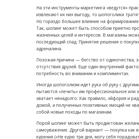
На эти инструменты маркетинга «ведутся» прак
извлекают их них выгоду, то шопоголики тратя
Но гораздо большее влияние на формирование 
Так, шопинг может быть способом приятно про
жизненных целей и интересов. В магазины може
последующий спад. Принятие решения о покупк
адреналина.
Похожая причина — бегство от одиночества, з
отсутствия друзей. Еще один внутренний факто
потребность во внимании и комплиментах.
Иногда шопоголизм идет рука об руку с други
пытаются «лечить» им профессиональное или э
хватает ненадолго. Как правило, эйфория и ра
домой, а полученных позитивных эмоций не хва
собой новые походы по магазинам.
Порой шопинг может быть продиктован желание
самоуважение. Другой вариант — покупка как в
курения («Не курю три дня, могу себя порадов