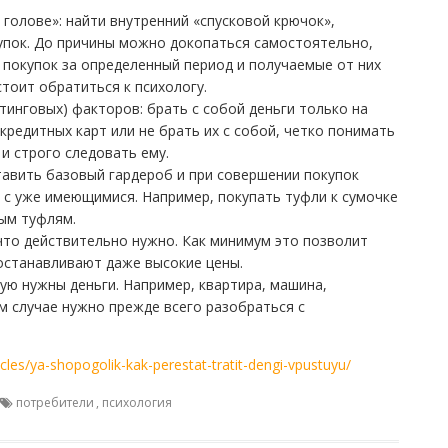
голове»: найти внутренний «спусковой крючок»,
пок. До причины можно докопаться самостоятельно,
покупок за определенный период и получаемые от них
стоит обратиться к психологу.
инговых) факторов: брать с собой деньги только на
кредитных карт или не брать их с собой, четко понимать
 и строго следовать ему.
авить базовый гардероб и при совершении покупок
я с уже имеющимися. Например, покупать туфли к сумочке
вым туфлям.
 что действительно нужно. Как минимум это позволит
останавливают даже высокие цены.
ую нужны деньги. Например, квартира, машина,
м случае нужно прежде всего разобраться с
icles/ya-shopogolik-kak-perestat-tratit-dengi-vpustuyu/
потребители
,
психология