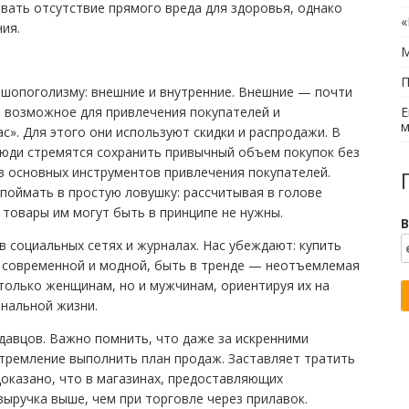
вать отсутствие прямого вреда для здоровья, однако
«
ия.
М
П
 шопоголизму: внешние и внутренние. Внешние — почти
е возможное для привлечения покупателей и
Е
м
с». Для этого они используют скидки и распродажи. В
люди стремятся сохранить привычный объем покупок без
из основных инструментов привлечения покупателей.
т поймать в простую ловушку: рассчитывая в голове
 товары им могут быть в принципе не нужны.
В
в социальных сетях и журналах. Нас убеждают: купить
, современной и модной, быть в тренде — неотъемлемая
 только женщинам, но и мужчинам, ориентируя их на
нальной жизни.
авцов. Важно помнить, что даже за искренними
 стремление выполнить план продаж. Заставляет тратить
доказано, что в магазинах, предоставляющих
ыручка выше, чем при торговле через прилавок.