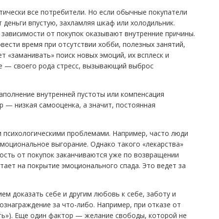
тически все потребители. Но если обычные покупатели
т деньги впустую, захламляя шкаф или холодильник.
зависимости от покупок оказывают внутренние причины.
вести время при отсутствии хобби, полезных занятий,
т «заманивать» поиск новых эмоций, их всплеск и
е — своего рода стресс, вызывающий выброс
аполнение внутренней пустоты или компенсация
р — низкая самооценка, а значит, постоянная
ми психологическими проблемами. Например, часто люди
моциональное выгорание. Однако такого «лекарства»
дость от покупок заканчиваются уже по возвращении
тает на покрытие эмоционального спада. Это ведет за
м доказать себе и другим любовь к себе, заботу и
ознаграждение за что-либо. Например, при отказе от
ать»). Еще один фактор — желание свободы, которой не