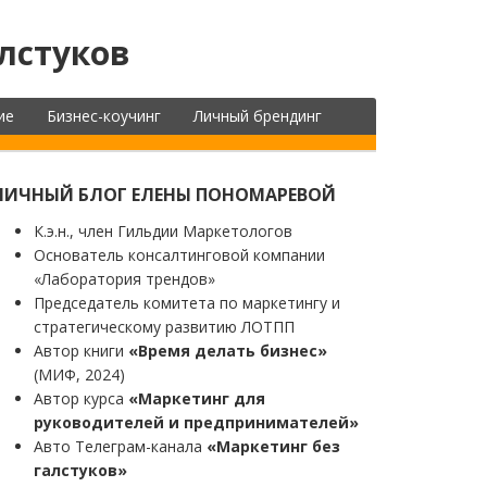
лстуков
ие
Бизнес-коучинг
Личный брендинг
ЛИЧНЫЙ БЛОГ ЕЛЕНЫ ПОНОМАРЕВОЙ
К.э.н., член Гильдии Маркетологов
Основатель консалтинговой компании
«Лаборатория трендов»
Председатель комитета по маркетингу и
стратегическому развитию ЛОТПП
Автор книги
«Время делать бизнес»
(МИФ, 2024)
Автор курса
«Маркетинг для
руководителей и предпринимателей»
Авто Телеграм-канала
«Маркетинг без
галстуков»