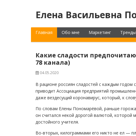
Елена Васильевна По
Главная
Обо мне
Маркетинг
Тренды
Какие сладости предпочита
78 канала)
04.05.2020
В рационе россиян сладостей с каждым годом 
приводит Ассоциация предприятий промышленно
даже вездесущий коронавирус, который, к слов
По словам Елены Пономарёвой, раньше горожан
он считался некой дорогой валютой, которой 
достойного учителя.
Во-вторых, килограммами его никто не ел — п