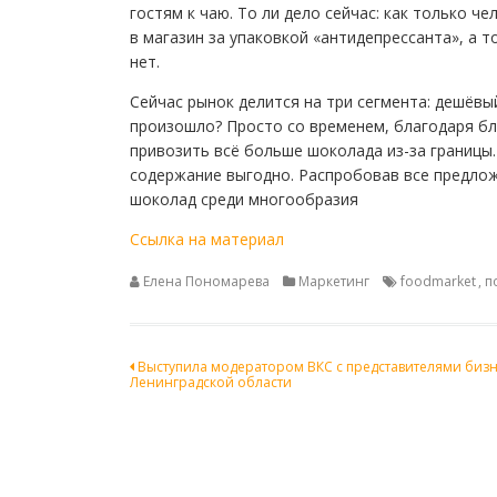
гостям к чаю. То ли дело сейчас: как только ч
в магазин за упаковкой «антидепрессанта», а т
нет.
Сейчас рынок делится на три сегмента: дешёвы
произошло? Просто со временем, благодаря бл
привозить всё больше шоколада из-за границы.
содержание выгодно. Распробовав все предлож
шоколад среди многообразия
Ссылка на материал
Елена Пономарева
Маркетинг
foodmarket
,
п
Навигация
Выступила модератором ВКС с представителями биз
Ленинградской области
по
записям