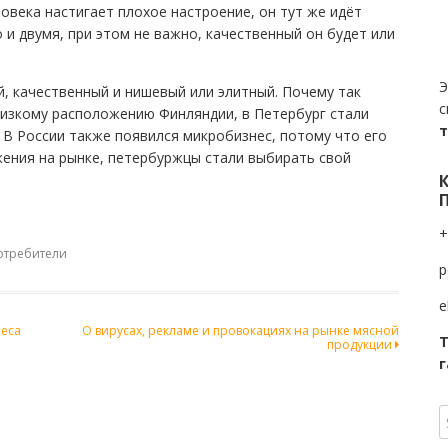
еловека настигает плохое настроение, он тут же идёт
о и двумя, при этом не важно, качественный он будет или
Э
й, качественный и нишевый или элитный. Почему так
с
изкому расположению Финляндии, в Петербург стали
 В России также появился микробизнес, потому что его
ения на рынке, петербуржцы стали выбирать свой
+
отребители
p
e
неса
О вирусах, рекламе и провокациях на рынке мясной
Т
продукции
г