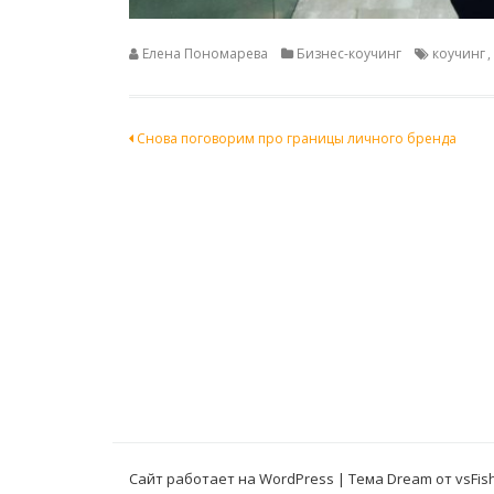
Елена Пономарева
Бизнес-коучинг
коучинг
,
Навигация
Снова поговорим про границы личного бренда
по
записям
Сайт работает на WordPress
|
Тема Dream от
vsFis