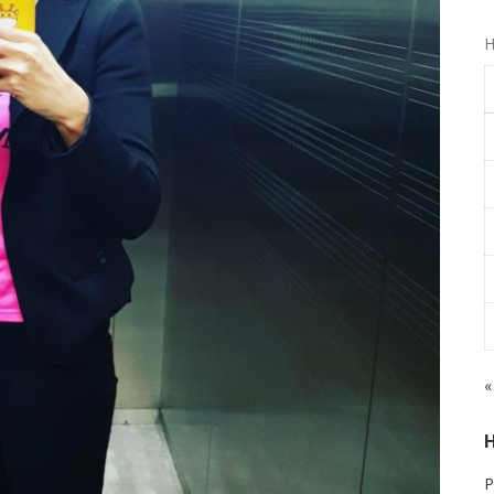
Н
«
Р