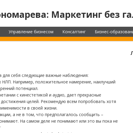
номарева: Маркетинг без га
Управление бизнесом
Консалтинг
Бизнес-образован
ла для себя следующие важные наблюдения:
ях НЛП. Например, положительное намерение, наилучший
тренний потенциал.
четании с кинестетикой и аудио, дает прекрасные
х достижения целей. Рекомендую всем попробовать хотя
применимости в своей жизни.
кции, а не в том, что предполагалось сообщить –
понимают. На самом деле не понимают или это вы пока не
?