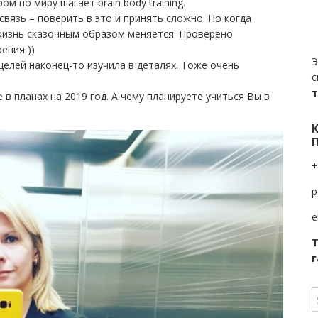
ом по миру шагает brain body training.
связь – поверить в это и принять сложно. Но когда
 жизнь сказочным образом меняется. Проверено
ения ))
Э
целей наконец-то изучила в деталях. Тоже очень
с
 в планах на 2019 год. А чему планируете учиться Вы в
+
p
e
Т
г