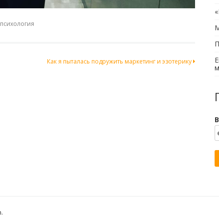
«
психология
М
П
Е
Как я пыталась подружить маркетинг и эзотерику
м
В
h
.